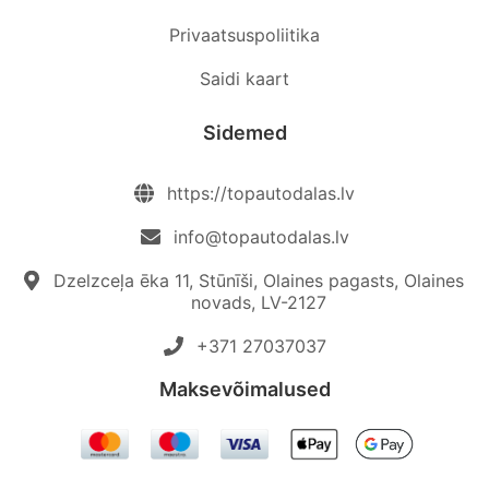
Privaatsuspoliitika
Saidi kaart
Sidemed
https://topautodalas.lv
info@topautodalas.lv
Dzelzceļa ēka 11, Stūnīši, Olaines pagasts, Olaines
novads, LV-2127
+371 27037037‬
Maksevõimalused