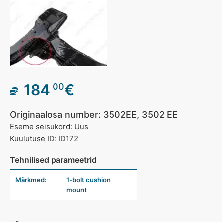
184
€
00
Originaalosa number: 3502EE, 3502 EE
Eseme seisukord: Uus
Kuulutuse ID: ID172
Tehnilised parameetrid
Märkmed:
1-bolt cushion
mount