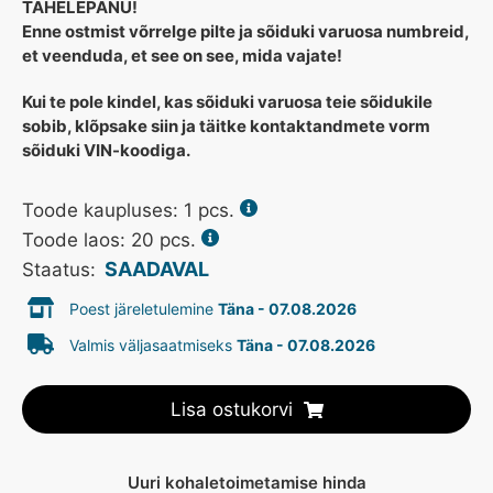
TÄHELEPANU!
Enne ostmist võrrelge pilte ja sõiduki varuosa numbreid,
et veenduda, et see on see, mida vajate!
Kui te pole kindel, kas sõiduki varuosa teie sõidukile
sobib, klõpsake siin ja täitke kontaktandmete vorm
sõiduki VIN-koodiga.
Toode kaupluses:
1
pcs.
Toode laos: 20 pcs.
SAADAVAL
Staatus:
Poest järeletulemine
Täna - 07.08.2026
Valmis väljasaatmiseks
Täna - 07.08.2026
Lisa ostukorvi
Uuri kohaletoimetamise hinda