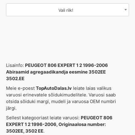
Vali riik!
Lisainfo:
PEUGEOT 806 EXPERT 1 2 1996-2006
Abiraamid agregaadikandja eesmine 3502EE
3502.EE
Meie e-poest
TopAutoDalas.lv
leiate laias valikus
varuosi erinevatele sõidukimudelitele. Varuosi saab
otsida sõiduki margi, mudeli ja varuosa OEM numbri
järgi.
Sellest kategooriast leiate varuosi:
PEUGEOT 806
EXPERT 1 2 1996-2006, Originaalosa number:
3502EE, 3502 EE
.