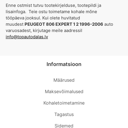
Enne ostmist tutvu tootekirjelduse, tootepildi ja
lisainfoga. Teie ostu toimetame kohale mõne
tööpäeva jooksul. Kui olete huvitatud
muudest
PEUGEOT 806 EXPERT 1 2 1996-2006
auto
varuosadest, kirjutage meile aadressil
info@topautodalas.lv
Informatsioon
Määrused
Maksevõimalused
Kohaletoimetamine
Tagastus
Sidemed