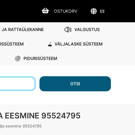
OSTUKORV
EE
 JA RATTAÜLEKANNE
VALGUSTUS
USSÜSTEEM
VÄLJALASKE SÜSTEEM
PIDURISÜSTEEM
d
OTSI
A EESMINE 95524795
dja eesmine 95524795