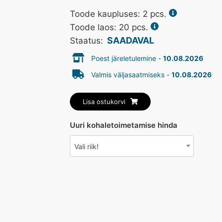
Toode kaupluses:
2
pcs.
Toode laos: 20 pcs.
SAADAVAL
Staatus:
Poest järeletulemine -
10.08.2026
Valmis väljasaatmiseks -
10.08.2026
Lisa ostukorvi
Uuri kohaletoimetamise hinda
Vali riik!