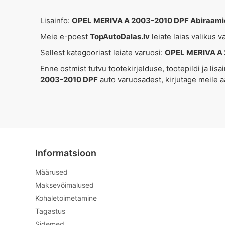
Lisainfo:
OPEL MERIVA A 2003-2010 DPF Abiraami
Meie e-poest
TopAutoDalas.lv
leiate laias valikus 
Sellest kategooriast leiate varuosi:
OPEL MERIVA A 
Enne ostmist tutvu tootekirjelduse, tootepildi ja l
2003-2010 DPF
auto varuosadest, kirjutage meile 
Informatsioon
Määrused
Maksevõimalused
Kohaletoimetamine
Tagastus
Sidemed