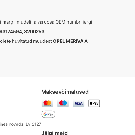
ki margi, mudeli ja varuosa OEM numbri järgi.
 93174594, 3200253
.
i olete huvitatud muudest
OPEL MERIVA A
Maksevõimalused
aines novads, LV-2127
Jälgi meid