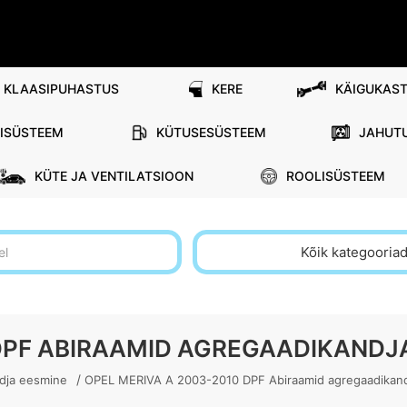
KLAASIPUHASTUS
KERE
KÄIGUKAST
RISÜSTEEM
KÜTUSESÜSTEEM
JAHUT
KÜTE JA VENTILATSIOON
ROOLISÜSTEEM
Kõik kategooria
 DPF ABIRAAMID AGREGAADIKANDJ
/
ndja eesmine
OPEL MERIVA A 2003-2010 DPF Abiraamid agregaadikan