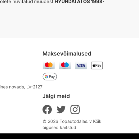
i olete huvitatud muudest
HYUNDAI ATOS 1998-
Maksevõimalused
aines novads, LV-2127
Jälgi meid
© 2026 Topautodalas.lv Kõik
õigused kaitstud.