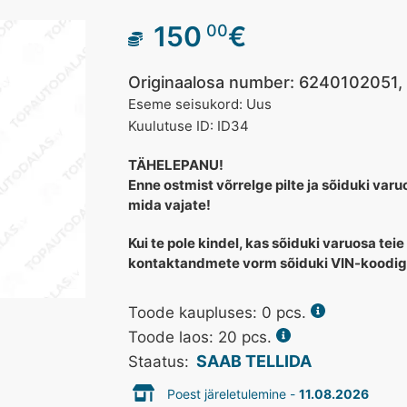
150
€
00
Originaalosa number: 6240102051
Eseme seisukord: Uus
Kuulutuse ID: ID34
TÄHELEPANU!
Enne ostmist võrrelge pilte ja sõiduki var
mida vajate!
Kui te pole kindel, kas sõiduki varuosa teie
kontaktandmete vorm sõiduki VIN-koodig
Toode kaupluses:
0
pcs.
Toode laos: 20 pcs.
SAAB TELLIDA
Staatus:
Poest järeletulemine -
11.08.2026