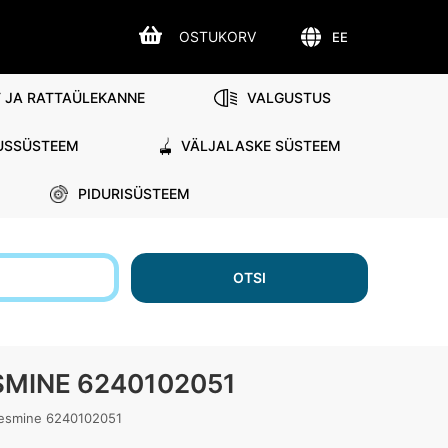
OSTUKORV
EE
 JA RATTAÜLEKANNE
VALGUSTUS
USSÜSTEEM
VÄLJALASKE SÜSTEEM
PIDURISÜSTEEM
d
OTSI
SMINE 6240102051
eesmine 6240102051