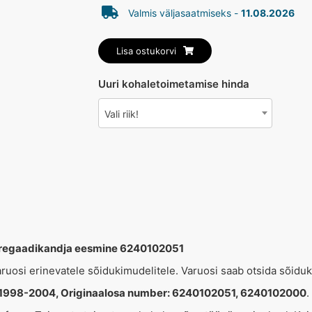
Valmis väljasaatmiseks -
11.08.2026
Lisa ostukorvi
Uuri kohaletoimetamise hinda
Vali riik!
regaadikandja eesmine 6240102051
varuosi erinevatele sõidukimudelitele. Varuosi saab otsida sõidu
998-2004, Originaalosa number: 6240102051, 6240102000
.