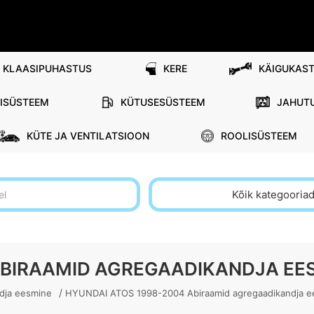
KLAASIPUHASTUS
KERE
KÄIGUKAST
RISÜSTEEM
KÜTUSESÜSTEEM
JAHUT
KÜTE JA VENTILATSIOON
ROOLISÜSTEEM
Kõik kategooria
ABIRAAMID AGREGAADIKANDJA EE
/
ndja eesmine
HYUNDAI ATOS 1998-2004 Abiraamid agregaadikandja 