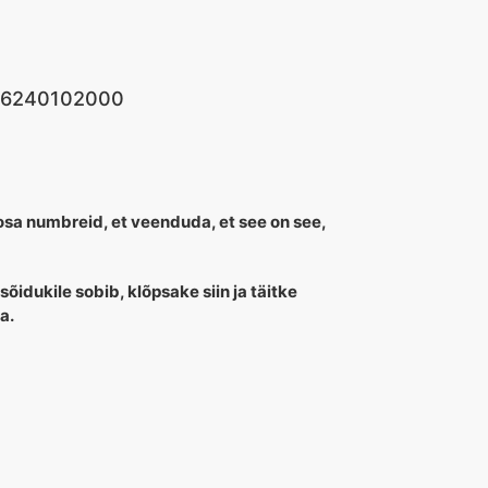
, 6240102000
uosa numbreid, et veenduda, et see on see,
 sõidukile sobib, klõpsake siin ja täitke
a.