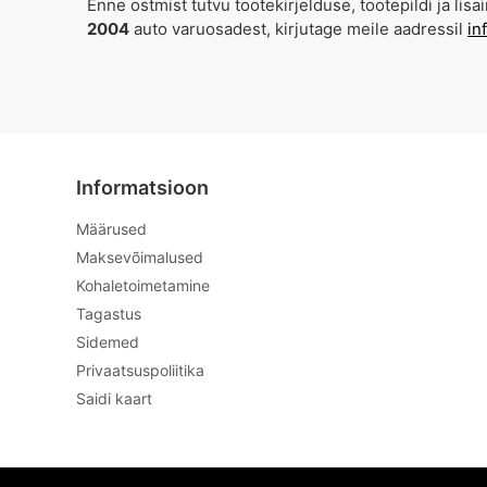
Enne ostmist tutvu tootekirjelduse, tootepildi ja l
2004
auto varuosadest, kirjutage meile aadressil
in
Informatsioon
Määrused
Maksevõimalused
Kohaletoimetamine
Tagastus
Sidemed
Privaatsuspoliitika
Saidi kaart