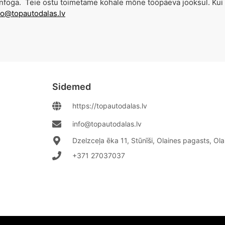
isainfoga. Teie ostu toimetame kohale mõne tööpäeva jooksul. Ku
fo@topautodalas.lv
Sidemed
https://topautodalas.lv
info@topautodalas.lv
Dzelzceļa ēka 11, Stūnīši, Olaines pagasts, Ol
+371 27037037‬