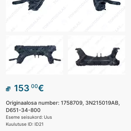
153
€
00
Originaalosa number: 1758709, 3N215019AB,
D651-34-800
Eseme seisukord: Uus
Kuulutuse ID: ID21