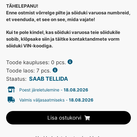
TÄHELEPANU!
Enne ostmist võrrelge pilte ja sõiduki varuosa numbreid,
et veenduda, et see on see, mida vajate!
Kui te pole kindel, kas sõiduki varuosa teie sõidukile
sobib, klõpsake siin ja täitke kontaktandmete vorm
sõiduki VIN-koodiga.
Toode kaupluses:
0
pcs.
Toode laos: 7 pcs.
SAAB TELLIDA
Staatus:
Poest järeletulemine -
18.08.2026
Valmis väljasaatmiseks -
18.08.2026
Lisa ostukorvi