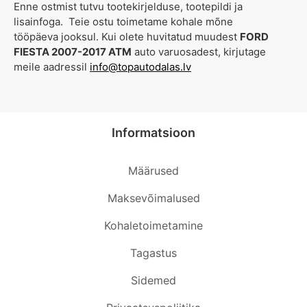
Enne ostmist tutvu tootekirjelduse, tootepildi ja
lisainfoga. Teie ostu toimetame kohale mõne
tööpäeva jooksul. Kui olete huvitatud muudest
FORD
FIESTA 2007-2017 ATM
auto varuosadest, kirjutage
meile aadressil
info@topautodalas.lv
Informatsioon
Määrused
Maksevõimalused
Kohaletoimetamine
Tagastus
Sidemed