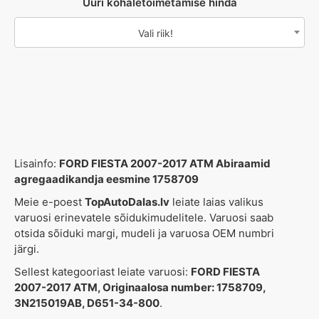
Uuri kohaletoimetamise hinda
Vali riik!
Lisainfo:
FORD FIESTA 2007-2017 ATM Abiraamid
agregaadikandja eesmine 1758709
Meie e-poest
TopAutoDalas.lv
leiate laias valikus
varuosi erinevatele sõidukimudelitele. Varuosi saab
otsida sõiduki margi, mudeli ja varuosa OEM numbri
järgi.
Sellest kategooriast leiate varuosi:
FORD FIESTA
2007-2017 ATM, Originaalosa number: 1758709,
3N215019AB, D651-34-800
.