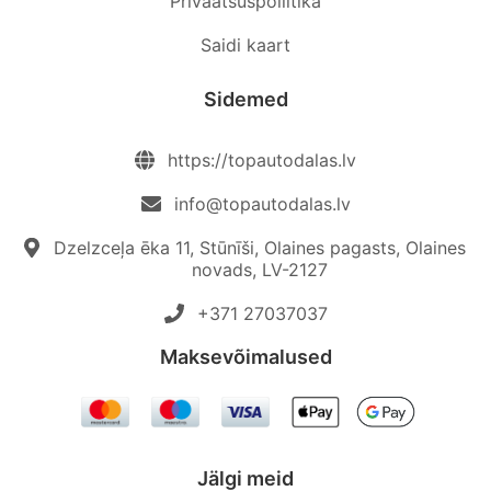
Privaatsuspoliitika
Saidi kaart
Sidemed
https://topautodalas.lv
info@topautodalas.lv
Dzelzceļa ēka 11, Stūnīši, Olaines pagasts, Olaines
novads, LV-2127
+371 27037037‬
Maksevõimalused
Jälgi meid