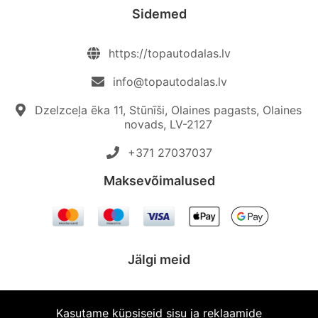
Sidemed
https://topautodalas.lv
info@topautodalas.lv
Dzelzceļa ēka 11, Stūnīši, Olaines pagasts, Olaines
novads, LV-2127
+371 27037037‬
Maksevõimalused
Jälgi meid
Kasutame küpsiseid sisu ja reklaamide