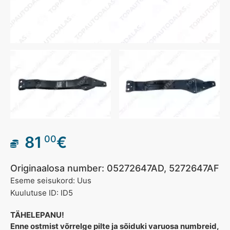
81
€
00
Originaalosa number: 05272647AD, 5272647AF
Eseme seisukord: Uus
Kuulutuse ID: ID5
TÄHELEPANU!
Enne ostmist võrrelge pilte ja sõiduki varuosa numbreid,