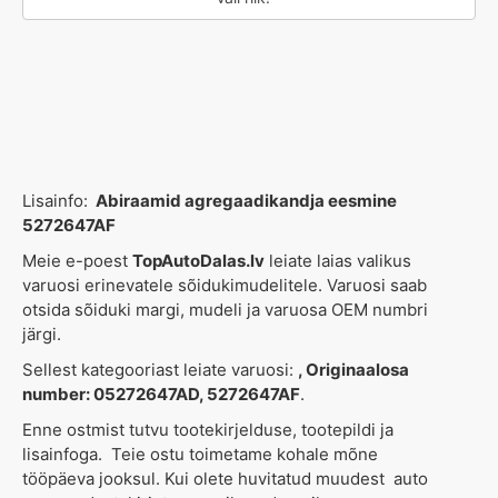
Lisainfo:
Abiraamid agregaadikandja eesmine
5272647AF
Meie e-poest
TopAutoDalas.lv
leiate laias valikus
varuosi erinevatele sõidukimudelitele. Varuosi saab
otsida sõiduki margi, mudeli ja varuosa OEM numbri
järgi.
Sellest kategooriast leiate varuosi:
, Originaalosa
number: 05272647AD, 5272647AF
.
Enne ostmist tutvu tootekirjelduse, tootepildi ja
lisainfoga. Teie ostu toimetame kohale mõne
tööpäeva jooksul. Kui olete huvitatud muudest
auto