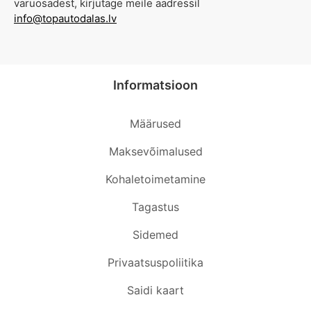
varuosadest, kirjutage meile aadressil
info@topautodalas.lv
Informatsioon
Määrused
Maksevõimalused
Kohaletoimetamine
Tagastus
Sidemed
Privaatsuspoliitika
Saidi kaart