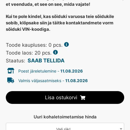
et veenduda, et see on see, mida vajate!
Kui te pole kindel, kas sõiduki varuosa teie sõidukile
sobib, klõpsake siin ja täitke kontaktandmete vorm
sõiduki VIN-koodiga.
Toode kaupluses:
0
pcs.
Toode laos: 20 pcs.
SAAB TELLIDA
Staatus:
Poest järeletulemine -
11.08.2026
Valmis väljasaatmiseks -
11.08.2026
Lisa ostukorvi
Uuri kohaletoimetamise hinda
Vali riik!