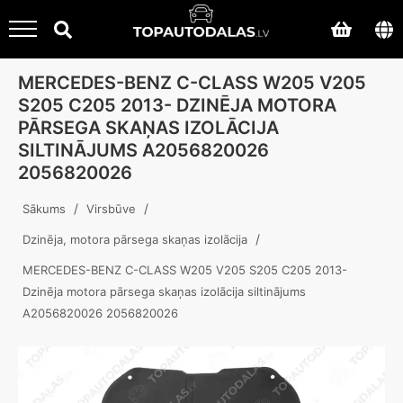
MERCEDES-BENZ C-CLASS W205 V205
S205 C205 2013- DZINĒJA MOTORA
PĀRSEGA SKAŅAS IZOLĀCIJA
SILTINĀJUMS A2056820026
2056820026
/
/
Sākums
Virsbūve
/
Dzinēja, motora pārsega skaņas izolācija
MERCEDES-BENZ C-CLASS W205 V205 S205 C205 2013-
Dzinēja motora pārsega skaņas izolācija siltinājums
A2056820026 2056820026