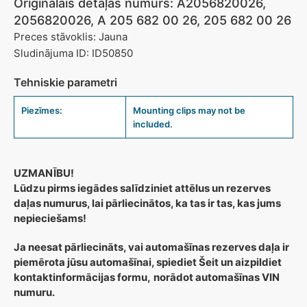
Oriģinālais detaļas numurs: A2056820026,
2056820026, A 205 682 00 26, 205 682 00 26
Preces stāvoklis: Jauna
Sludinājuma ID: ID50850
Tehniskie parametri
Piezīmes:
Mounting clips may not be
included.
UZMANĪBU!
Lūdzu pirms iegādes salīdziniet attēlus un rezerves
daļas numurus, lai pārliecinātos, ka tas ir tas, kas jums
nepieciešams!
Ja neesat pārliecināts, vai automašīnas rezerves daļa ir
piemērota jūsu automašīnai, spiediet Šeit un aizpildiet
kontaktinformācijas formu,
norādot automašīnas VIN
numuru.