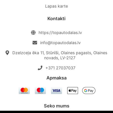
Lapas karte
Kontakti
https://topautodalas.lv
info@topautodalas.lv
Dzelzceļa ēka 11, Stūnīši, Olaines pagasts, Olaines
novads, LV-2127
+371 27037037‬
Apmaksa
Seko mums