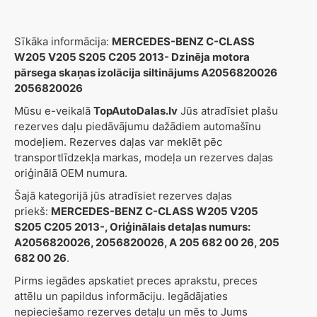
Sīkāka informācija:
MERCEDES-BENZ C-CLASS
W205 V205 S205 C205 2013- Dzinēja motora
pārsega skaņas izolācija siltinājums A2056820026
2056820026
Mūsu e-veikalā
TopAutoDalas.lv
Jūs atradīsiet plašu
rezerves daļu piedāvājumu dažādiem automašīnu
modeļiem. Rezerves daļas var meklēt pēc
transportlīdzekļa markas, modeļa un rezerves daļas
oriģinālā OEM numura.
Šajā kategorijā jūs atradīsiet rezerves daļas
priekš:
MERCEDES-BENZ C-CLASS W205 V205
S205 C205 2013-, Oriģinālais detaļas numurs:
A2056820026, 2056820026, A 205 682 00 26, 205
682 00 26
.
Pirms iegādes apskatiet preces aprakstu, preces
attēlu un papildus informāciju. Iegādājaties
nepieciešamo rezerves detaļu un mēs to Jums