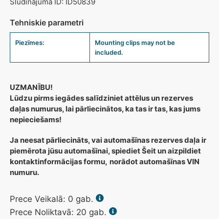
Sludinājuma ID: ID50839
Tehniskie parametri
Piezīmes:
Mounting clips may not be
included.
UZMANĪBU!
Lūdzu pirms iegādes salīdziniet attēlus un rezerves
daļas numurus, lai pārliecinātos, ka tas ir tas, kas jums
nepieciešams!
Ja neesat pārliecināts, vai automašīnas rezerves daļa ir
piemērota jūsu automašīnai, spiediet Šeit un aizpildiet
kontaktinformācijas formu,
norādot automašīnas VIN
numuru.
Prece Veikalā:
0
gab.
Prece Noliktavā: 20 gab.