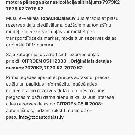
motora pārsega skaņas izolācija siltinājums 7979K2
7979.K2 7979 K2
Mūsu e-veikalā
TopAutoDalas.lv
Jūs atradīsiet plašu
rezerves daļu piedāvājumu dažādiem automašīnu
modeļiem. Rezerves daļas var meklēt pēc
transportlīdzekļa markas, modeļa un rezerves daļas
oriģinālā OEM numura.
Šajā kategorijā jūs atradīsiet rezerves daļas
priekš:
CITROEN C5 III 2008-, Oriģinālais detaļas
numurs: 7979K2, 7979.K2, 7979 K2
.
Pirms iegādes apskatiet preces aprakstu, preces
attēlu un papildus informāciju. Iegādājaties
nepieciešamo rezerves detaļu un mēs to Jums
piegādāsim dažu darba dienu laikā. Ja Jūs interesē
citas rezerves daļas no
CITROEN C5 III 2008-
automašīnas, lūdzam rakstīt mums uz e-
pastu
info@topautodalas.lv