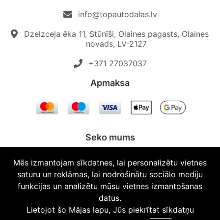
info@topautodalas.lv
Dzelzceļa ēka 11, Stūnīši, Olaines pagasts, Olaines
novads, LV-2127
+371 27037037‬
Apmaksa
Seko mums
Mēs izmantojam sīkdatnes, lai personalizētu vietnes
saturu un reklāmas, lai nodrošinātu sociālo mediju
funkcijas un analizētu mūsu vietnes izmantošanas
© 2026 Topautodalas.lv Visas tiesības aizsargātas.
datus.
Lietojot šo Mājas lapu, Jūs piekrītat sīkdatņu