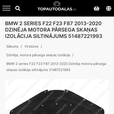
BMW 2 SERIES F22 F23 F87 2013-2020
DZINĒJA MOTORA PĀRSEGA SKAŅAS
IZOLĀCIJA SILTINĀJUMS 51487221993
/
/
Sākums
Virsbūve
/
Dzinēja, motora pārsega skaņas izolācija
BMW 2 series F22 F23 F87 2013-2020 Dzinēja motora pārsega
skaņas izolācija siltinājums 51487221993