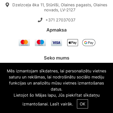
Dzelzceļa ēka 11, Stūnīši, Olaines pagasts, Olaines
novads, LV-2127
+371 27037037‬
Apmaksa
Seko mums
Mēs izmantojam sīkdatnes, lai personalizētu vietnes
saturu un reklāmas, lai nodrošinātu sociālo mediju
funkcijas un analizētu mūsu vietnes izmantošanas
© 2026 Topautodalas.lv Visas tiesības aizsargātas.
datus.
Lietojot šo Mājas lapu, Jūs piekrītat sīkdatņu
izmantošanai.
Lasīt vairāk.
OK