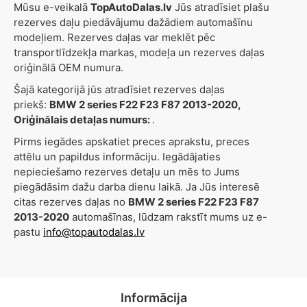
Mūsu e-veikalā
TopAutoDalas.lv
Jūs atradīsiet plašu
rezerves daļu piedāvājumu dažādiem automašīnu
modeļiem. Rezerves daļas var meklēt pēc
transportlīdzekļa markas, modeļa un rezerves daļas
oriģinālā OEM numura.
Šajā kategorijā jūs atradīsiet rezerves daļas
priekš:
BMW 2 series F22 F23 F87 2013-2020,
Oriģinālais detaļas numurs:
.
Pirms iegādes apskatiet preces aprakstu, preces
attēlu un papildus informāciju. Iegādājaties
nepieciešamo rezerves detaļu un mēs to Jums
piegādāsim dažu darba dienu laikā. Ja Jūs interesē
citas rezerves daļas no
BMW 2 series F22 F23 F87
2013-2020
automašīnas, lūdzam rakstīt mums uz e-
pastu
info@topautodalas.lv
Informācija