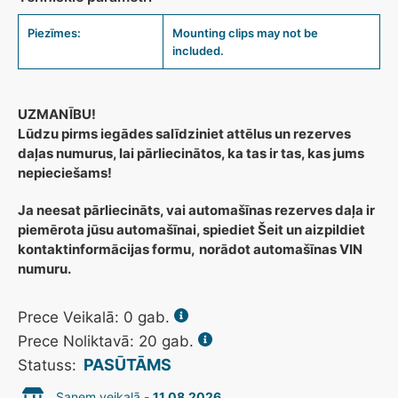
Piezīmes:
Mounting clips may not be
included.
UZMANĪBU!
Lūdzu pirms iegādes salīdziniet attēlus un rezerves
daļas numurus, lai pārliecinātos, ka tas ir tas, kas jums
nepieciešams!
Ja neesat pārliecināts, vai automašīnas rezerves daļa ir
piemērota jūsu automašīnai, spiediet Šeit un aizpildiet
kontaktinformācijas formu,
norādot automašīnas VIN
numuru.
Prece Veikalā:
0
gab.
Prece Noliktavā: 20 gab.
PASŪTĀMS
Statuss:
Saņem veikalā -
11.08.2026