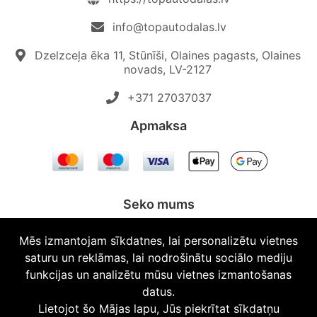
info@topautodalas.lv
Dzelzceļa ēka 11, Stūnīši, Olaines pagasts, Olaines
novads, LV-2127
+371 27037037‬
Apmaksa
Seko mums
Mēs izmantojam sīkdatnes, lai personalizētu vietnes
saturu un reklāmas, lai nodrošinātu sociālo mediju
funkcijas un analizētu mūsu vietnes izmantošanas
© 2026 Topautodalas.lv Visas tiesības aizsargātas.
datus.
Lietojot šo Mājas lapu, Jūs piekrītat sīkdatņu