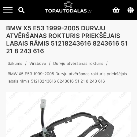
BMW X5 E53 1999-2005 DURVJU
ATVĒRŠANAS ROKTURIS PRIEKŠĒJAIS
LABAIS RĀMIS 51218243616 8243616 51
21 8 243 616
/
/
/
Sākums
Virsbūve
Durvju atvēršanas rokturis
BMW X5 E53 1999-2005 Durvju atvēršanas rokturis priekšējais
labais rāmis 51218243616 8243616 51 21 8 243 616