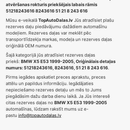
atvēršanas rokturis priekšējais labais rāmis
51218243616 8243616 51 21 8 243 616
Mūsu e-veikalā
TopAutoDalas.lv
Jūs atradīsiet plašu
rezerves daļu piedāvājumu dažādiem automašīnu
modeļiem. Rezerves daļas var meklēt pēc
transportlīdzekļa markas, modeļa un rezerves daļas
oriģinālā OEM numura.
Šajā kategorijā jūs atradīsiet rezerves daļas
priekš:
BMW X5 E53 1999-2005, Oriģinālais detaļas
numurs: 51218243616, 8243616, 51 21 8 243 616
.
Pirms iegādes apskatiet preces aprakstu, preces
attēlu un papildus informāciju. Iegādājaties
nepieciešamo rezerves detaļu un mēs to Jums
piegādāsim dažu darba dienu laikā. Ja Jūs interesē
citas rezerves daļas no
BMW X5 E53 1999-2005
automašīnas, lūdzam rakstīt mums uz e-
pastu
info@topautodalas.lv