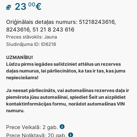
23
€
00
Oriģinālais detaļas numurs: 51218243616,
8243616, 51 21 8 243 616
Preces stāvoklis: Jauna
Sludinājuma ID: ID6218
UZMANĪBU!
Lūdzu pirms iegādes salīdziniet attēlus un rezerves
daļas numurus, lai pārliecinātos, ka tas ir tas, kas jums
nepieciešams!
Ja neesat pārliecināts, vai automašīnas rezerves daļa ir
piemērota jūsu automašīnai, spiediet Šeit un aizpildiet
kontaktinformācijas formu,
norādot automašīnas VIN
numuru.
Prece Veikalā:
2
gab.
Prece Noliktavā: 20 gab.