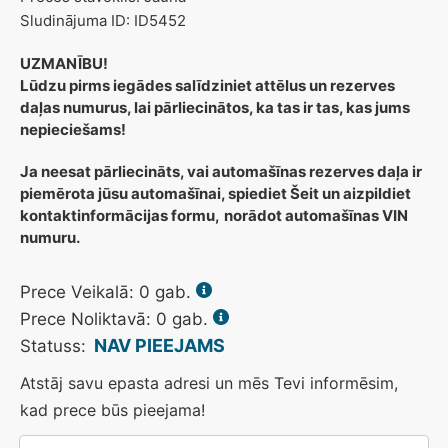
Sludinājuma ID: ID5452
UZMANĪBU!
Lūdzu pirms iegādes salīdziniet attēlus un rezerves
daļas numurus, lai pārliecinātos, ka tas ir tas, kas jums
nepieciešams!
Ja neesat pārliecināts, vai automašīnas rezerves daļa ir
piemērota jūsu automašīnai, spiediet Šeit un aizpildiet
kontaktinformācijas formu,
norādot automašīnas VIN
numuru.
Prece Veikalā:
0
gab.
Prece Noliktavā: 0 gab.
NAV PIEEJAMS
Statuss:
Atstāj savu epasta adresi un mēs Tevi informēsim,
kad prece būs pieejama!