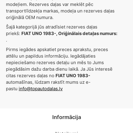
modeļiem. Rezerves daļas var meklēt pēc
transportlīdzekļa markas, modeļa un rezerves daļas
oriģinālā OEM numura.
Šajā kategorijā jūs atradīsiet rezerves daļas
priekš:
FIAT UNO 1983-, Oriģinālais detaļas numurs:
.
Pirms iegādes apskatiet preces aprakstu, preces
attēlu un papildus informāciju. Iegādājaties
nepieciešamo rezerves detaļu un mēs to Jums
piegādāsim dažu darba dienu laikā. Ja Jūs interesē
citas rezerves daļas no
FIAT UNO 1983-
automašīnas, lūdzam rakstīt mums uz e-
pastu
info@topautodalas.lv
Informācija