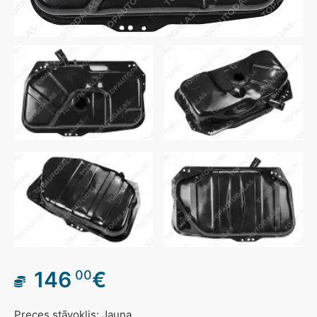
146
€
00
Preces stāvoklis: Jauna