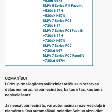
+535d N57S
BMW 5 Series F11 Facelift
+530d N57N
+530dX N57N
BMW 7 Series F01
+730d N57
BMW 7 Series F01 Facelift
+730d N57N
+730dX N57N
BMW 7 Series F02
+730Ld N57
BMW 7 Series F02 Facelift
+730Ld N57N
UZMANĪBU!
Lūdzu pirms iegādes salīdziniet attēlus un rezerves
daļas numurus, lai pārliecinātos, ka tas ir tas, kas jums
nepieciešams!
Ja neesat pārliecināts, vai automašīnas rezerves daļa ir
piemērota jūsu automašīnai, spiediet Šeit un aizpildiet