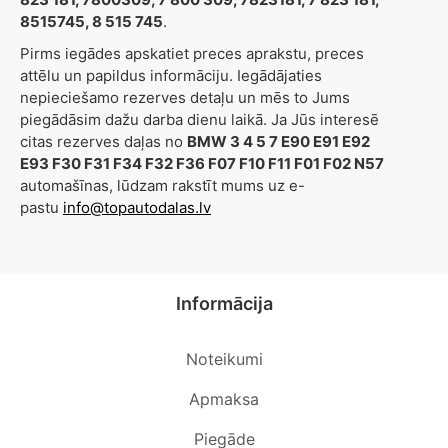
8515745, 8 515 745
.
Pirms iegādes apskatiet preces aprakstu, preces
attēlu un papildus informāciju. Iegādājaties
nepieciešamo rezerves detaļu un mēs to Jums
piegādāsim dažu darba dienu laikā. Ja Jūs interesē
citas rezerves daļas no
BMW 3 4 5 7 E90 E91 E92
E93 F30 F31 F34 F32 F36 F07 F10 F11 F01 F02 N57
automašīnas, lūdzam rakstīt mums uz e-
pastu
info@topautodalas.lv
Informācija
Noteikumi
Apmaksa
Piegāde