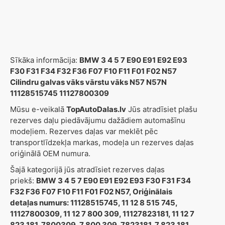
Sīkāka informācija:
BMW 3 4 5 7 E90 E91 E92 E93
F30 F31 F34 F32 F36 F07 F10 F11 F01 F02 N57
Cilindru galvas vāks vārstu vāks N57 N57N
11128515745 11127800309
Mūsu e-veikalā
TopAutoDalas.lv
Jūs atradīsiet plašu
rezerves daļu piedāvājumu dažādiem automašīnu
modeļiem. Rezerves daļas var meklēt pēc
transportlīdzekļa markas, modeļa un rezerves daļas
oriģinālā OEM numura.
Šajā kategorijā jūs atradīsiet rezerves daļas
priekš:
BMW 3 4 5 7 E90 E91 E92 E93 F30 F31 F34
F32 F36 F07 F10 F11 F01 F02 N57, Oriģinālais
detaļas numurs: 11128515745, 11 12 8 515 745,
11127800309, 11 12 7 800 309, 11127823181, 11 12 7
823 181, 7800309, 7 800 309, 7823181, 7 823 181,