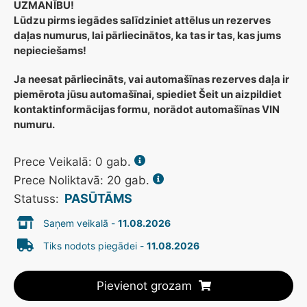
UZMANĪBU!
Lūdzu pirms iegādes salīdziniet attēlus un rezerves
daļas numurus, lai pārliecinātos, ka tas ir tas, kas jums
nepieciešams!
Ja neesat pārliecināts, vai automašīnas rezerves daļa ir
piemērota jūsu automašīnai, spiediet Šeit un aizpildiet
kontaktinformācijas formu,
norādot automašīnas VIN
numuru.
Prece Veikalā:
0
gab.
Prece Noliktavā: 20 gab.
PASŪTĀMS
Statuss:
Saņem veikalā -
11.08.2026
Tiks nodots piegādei -
11.08.2026
Pievienot grozam