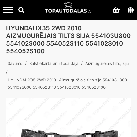
HYUNDAI IX35 2WD 2010-
AIZMUGURĒJAIS TILTS SIJA 554103U800
554102S000 554052S110 554102S010
554052S100
/
/
Sākums
Balstiekārta un ritošā daļa
Aizmugurējais tilts, sija
/
HYUNDAI IX35 2WD 2010- Aizmugurējais tilts sija 554103U800
554102S000 554052S110 554102S010 554052S100