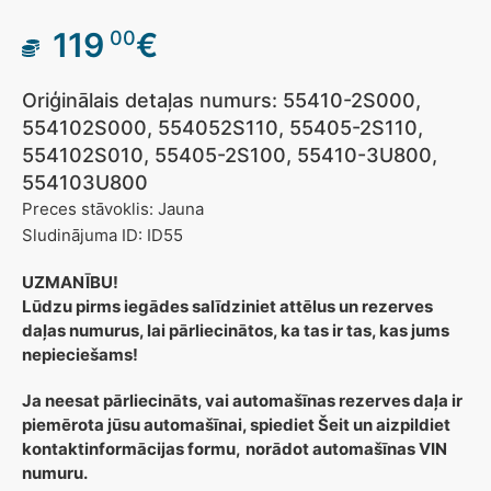
119
€
00
Oriģinālais detaļas numurs: 55410-2S000,
554102S000, 554052S110, 55405-2S110,
554102S010, 55405-2S100, 55410-3U800,
554103U800
Preces stāvoklis: Jauna
Sludinājuma ID: ID55
UZMANĪBU!
Lūdzu pirms iegādes salīdziniet attēlus un rezerves
daļas numurus, lai pārliecinātos, ka tas ir tas, kas jums
nepieciešams!
Ja neesat pārliecināts, vai automašīnas rezerves daļa ir
piemērota jūsu automašīnai, spiediet Šeit un aizpildiet
kontaktinformācijas formu,
norādot automašīnas VIN
numuru.