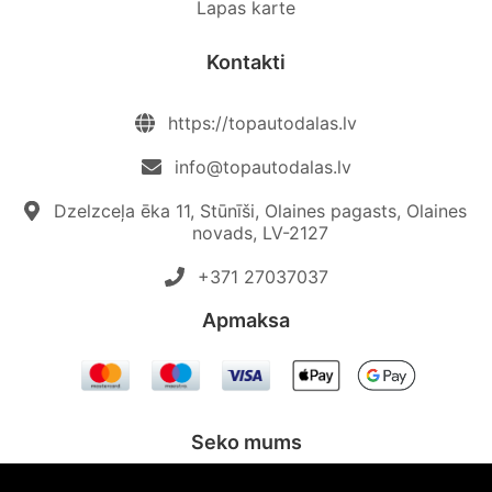
Lapas karte
Kontakti
https://topautodalas.lv
info@topautodalas.lv
Dzelzceļa ēka 11, Stūnīši, Olaines pagasts, Olaines
novads, LV-2127
+371 27037037‬
Apmaksa
Seko mums