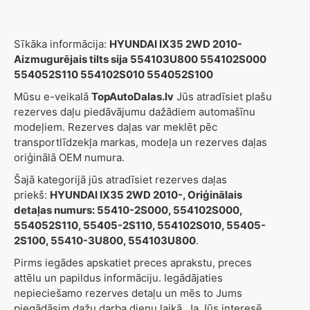
Sīkāka informācija:
HYUNDAI IX35 2WD 2010-
Aizmugurējais tilts sija 554103U800 554102S000
554052S110 554102S010 554052S100
Mūsu e-veikalā
TopAutoDalas.lv
Jūs atradīsiet plašu
rezerves daļu piedāvājumu dažādiem automašīnu
modeļiem. Rezerves daļas var meklēt pēc
transportlīdzekļa markas, modeļa un rezerves daļas
oriģinālā OEM numura.
Šajā kategorijā jūs atradīsiet rezerves daļas
priekš:
HYUNDAI IX35 2WD 2010-, Oriģinālais
detaļas numurs: 55410-2S000, 554102S000,
554052S110, 55405-2S110, 554102S010, 55405-
2S100, 55410-3U800, 554103U800
.
Pirms iegādes apskatiet preces aprakstu, preces
attēlu un papildus informāciju. Iegādājaties
nepieciešamo rezerves detaļu un mēs to Jums
piegādāsim dažu darba dienu laikā. Ja Jūs interesē