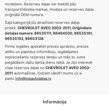
modeļiem. Rezerves daļas var meklēt pēc
transportlīdzekļa markas, modeļa un rezerves daļas
oriģinālā OEM numura.
Šajā kategorijā jūs atradīsiet rezerves daļas
priekš:
CHEVROLET AVEO 2003-2011, Oriģinālais
detaļas numurs: 96535111, 96494500, 96535101,
96535102, 96653128
.
Pirms iegādes apskatiet preces aprakstu, preces
attēlu un papildus informāciju. Iegādājaties
nepieciešamo rezerves detaļu un mēs to Jums
piegādāsim dažu darba dienu laikā. Ja Jūs interesē
citas rezerves daļas no
CHEVROLET AVEO 2003-
2011
automašīnas, lūdzam rakstīt mums uz e-
pastu
info@topautodalas.lv
Informācija