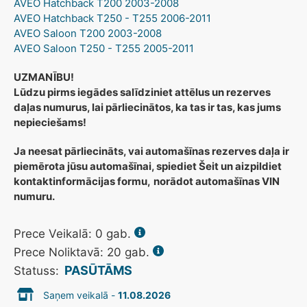
AVEO Hatchback T200 2003-2008
AVEO Hatchback T250 - T255 2006-2011
AVEO Saloon T200 2003-2008
AVEO Saloon T250 - T255 2005-2011
UZMANĪBU!
Lūdzu pirms iegādes salīdziniet attēlus un rezerves
daļas numurus, lai pārliecinātos, ka tas ir tas, kas jums
nepieciešams!
Ja neesat pārliecināts, vai automašīnas rezerves daļa ir
piemērota jūsu automašīnai, spiediet Šeit un aizpildiet
kontaktinformācijas formu,
norādot automašīnas VIN
numuru.
Prece Veikalā:
0
gab.
Prece Noliktavā: 20 gab.
PASŪTĀMS
Statuss:
Saņem veikalā -
11.08.2026