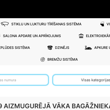
STIKLU UN LUKTURU TĪRĪŠANAS SISTĒMA
V
SALONA APDARE UN APRĪKOJUMS
ELEKTROIEKĀ
ZPLŪDES SISTĒMA
DZINĒJS
APKURE 
BREMŽU SISTĒMA
Visas kategorija
19 AIZMUGURĒJĀ VĀKA BAGĀŽNIE