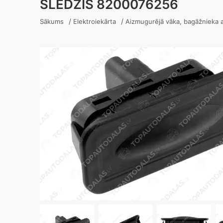
SLĒDZIS 8200076256
/
/
Sākums
Elektroiekārta
Aizmugurējā vāka, bagāžnieka a