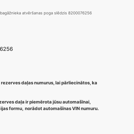
 bagāžnieka atvēršanas poga slēdzis 8200076256
76256
 rezerves daļas numurus, lai pārliecinātos, ka
zerves daļa ir piemērota jūsu automašīnai,
cijas formu,
norādot automašīnas VIN numuru.