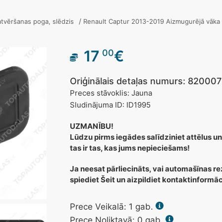
/
tvēršanas poga, slēdzis
Renault Captur 2013-2019 Aizmugurējā vāka
17
€
00
Oriģinālais detaļas numurs: 82000
Preces stāvoklis: Jauna
Sludinājuma ID: ID1995
UZMANĪBU!
Lūdzu pirms iegādes salīdziniet attēlus un
tas ir tas, kas jums nepieciešams!
Ja neesat pārliecināts, vai automašīnas re
spiediet Šeit un aizpildiet kontaktinformā
Prece Veikalā:
1
gab.
Prece Noliktavā: 0 gab.