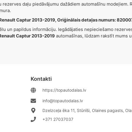
šu rezerves daļu piedāvājumu dažādiem automašīnu modeļiem. Re
mura.
Renault Captur 2013-2019, Oriģinālais detaļas numurs: 8200
tēlu un papildus informāciju. Iegādājaties nepieciešamo rezerv
Renault Captur 2013-2019
automašīnas, lūdzam rakstīt mums 
Kontakti
https://topautodalas.lv
info@topautodalas.lv
Dzelzceļa ēka 11, Stūnīši, Olaines pagasts, Ol
+371 27037037‬