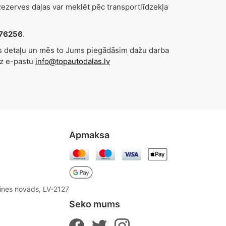
zerves daļas var meklēt pēc transportlīdzekļa
076256
.
es detaļu un mēs to Jums piegādāsim dažu darba
uz e-pastu
info@topautodalas.lv
Apmaksa
aines novads, LV-2127
Seko mums