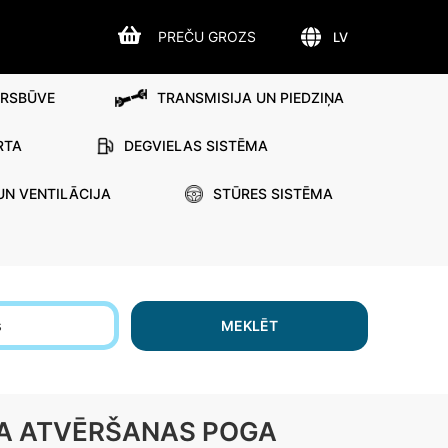
PREČU GROZS
LV
IRSBŪVE
TRANSMISIJA UN PIEDZIŅA
RTA
DEGVIELAS SISTĒMA
UN VENTILĀCIJA
STŪRES SISTĒMA
s
MEKLĒT
KA ATVĒRŠANAS POGA