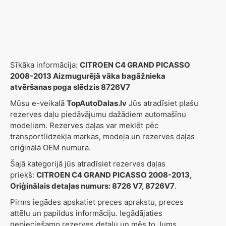
Sīkāka informācija:
CITROEN C4 GRAND PICASSO
2008-2013 Aizmugurējā vāka bagāžnieka
atvēršanas poga slēdzis 8726V7
Mūsu e-veikalā
TopAutoDalas.lv
Jūs atradīsiet plašu
rezerves daļu piedāvājumu dažādiem automašīnu
modeļiem. Rezerves daļas var meklēt pēc
transportlīdzekļa markas, modeļa un rezerves daļas
oriģinālā OEM numura.
Šajā kategorijā jūs atradīsiet rezerves daļas
priekš:
CITROEN C4 GRAND PICASSO 2008-2013,
Oriģinālais detaļas numurs: 8726 V7, 8726V7
.
Pirms iegādes apskatiet preces aprakstu, preces
attēlu un papildus informāciju. Iegādājaties
nepieciešamo rezerves detaļu un mēs to Jums