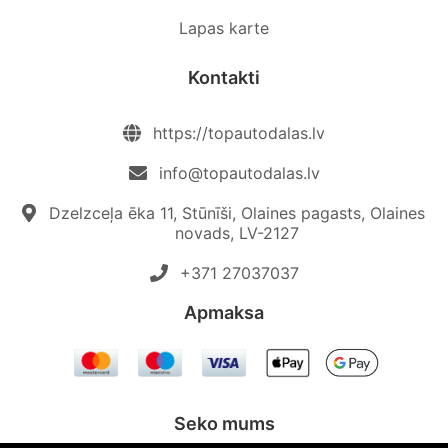
Lapas karte
Kontakti
https://topautodalas.lv
info@topautodalas.lv
Dzelzceļa ēka 11, Stūnīši, Olaines pagasts, Olaines
novads, LV-2127
+371 27037037‬
Apmaksa
Seko mums