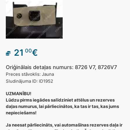
21
€
00
Oriģinālais detaļas numurs: 8726 V7, 8726V7
Preces stāvoklis: Jauna
Sludinājuma ID: ID1952
UZMANĪBU!
Lūdzu pirms iegādes salīdziniet attēlus un rezerves
daļas numurus, lai pārliecinātos, ka tas ir tas, kas jums
nepieciešams!
Ja neesat pārliecināts, vai automašīnas rezerves daļa ir