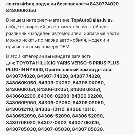
лента airbag подушки безопасности 8430774020
843060K050
В нашем интернет-магазине
TopAutoDalas.lv
вы
найдете широкий ассортимент запчастей для
различных моделей автомобилей. Запасные части
можно искать по марке автомобиля, модели и
оригинальному номеру OEM.
В этой категории вы найдете запчасти
для:
TOYOTA HILUX IQ YARIS VERSO-S PRIUS PLUS
PLUG-IN HYBRID, Оригинальный номер детали:
8430774020, 84307-74020, 84307 74020,
843060K050, 84306-0K050, 84306 0K050,
843060K051, 84306-0K051, 84306 0K051,
8430602200, 84306-02200, 84306 02200,
843060P050, 84306-0P050, 84306 0P050,
8430612110, 84306-12110, 84306 12110,
8430652090, 84306-52090, 84306 52090,
843070K020, 84307-0K02, 84307 0K020,
8430705030, 84307-05030, 84307 05030
.