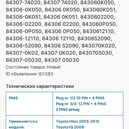
84307-74020, 84307 74020, 843060K050,
84306-0K050, 84306 0K050, 843060K051,
84306-0K051, 84306 0K051, 8430602200,
84306-02200, 84306 02200, 843060P050,
84306-0P050, 84306 0P050, 8430612110,
84306-12110, 84306 12110, 8430652090,
84306-52090, 84306 52090, 843070K020,
84307-0K02, 84307 0K020, 8430705030,
84307-05030, 84307 05030
Состояние товара: Новый
ID объявления: ID1383
Технические характеристики
PINS
Plug nr. 1/2 10 PIN + 4 PINS
Plug nr. 3/4: 12 PIN + 4 PINS
2 PINS airbag
Применяется к
Toyota Hilux 2005-2015
модели:
Toyota IQ 2008-