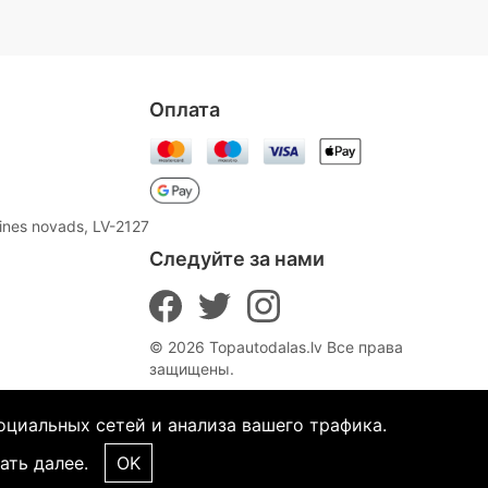
Oплата
aines novads, LV-2127
Следуйте за нами
© 2026 Topautodalas.lv Все права
защищены.
оциальных сетей и анализа вашего трафика.
ать далее.
OK