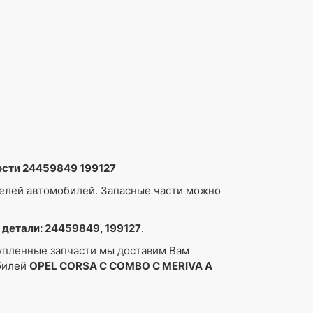
ости 24459849 199127
делей автомобилей. Запасные части можно
детали: 24459849, 199127
.
упленные запчасти мы доставим Вам
обилей
OPEL CORSA C COMBO C MERIVA A