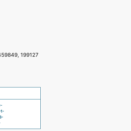
59849, 199127
0-
1-
3-
-