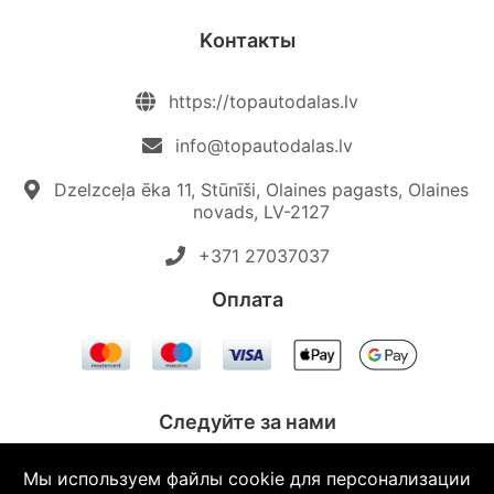
Kонтакты
https://topautodalas.lv
info@topautodalas.lv
Dzelzceļa ēka 11, Stūnīši, Olaines pagasts, Olaines
novads, LV-2127
+371 27037037‬
Oплата
Следуйте за нами
Мы используем файлы cookie для персонализации