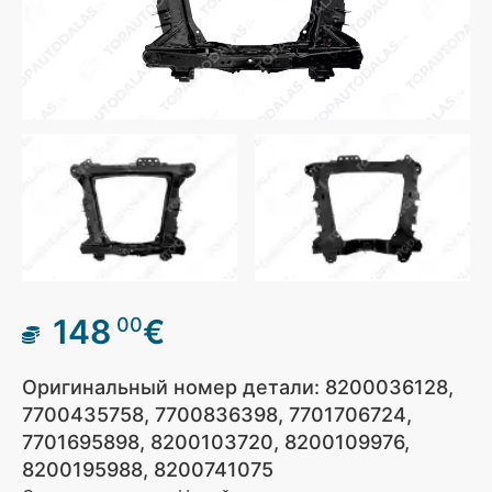
148
€
00
Оригинальный номер детали: 8200036128,
7700435758, 7700836398, 7701706724,
7701695898, 8200103720, 8200109976,
8200195988, 8200741075