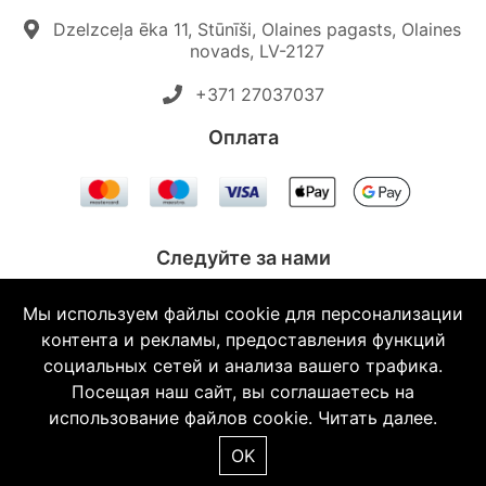
Dzelzceļa ēka 11, Stūnīši, Olaines pagasts, Olaines
novads, LV-2127
+371 27037037‬
Oплата
Следуйте за нами
Мы используем файлы cookie для персонализации
контента и рекламы, предоставления функций
социальных сетей и анализа вашего трафика.
© 2026 Topautodalas.lv Все права защищены.
Посещая наш сайт, вы соглашаетесь на
использование файлов cookie.
Читать далее.
OK