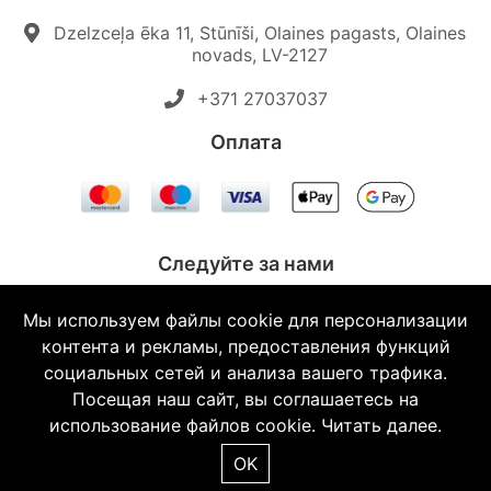
Dzelzceļa ēka 11, Stūnīši, Olaines pagasts, Olaines
novads, LV-2127
+371 27037037‬
Oплата
Следуйте за нами
Мы используем файлы cookie для персонализации
контента и рекламы, предоставления функций
социальных сетей и анализа вашего трафика.
© 2026 Topautodalas.lv Все права защищены.
Посещая наш сайт, вы соглашаетесь на
использование файлов cookie.
Читать далее.
OK