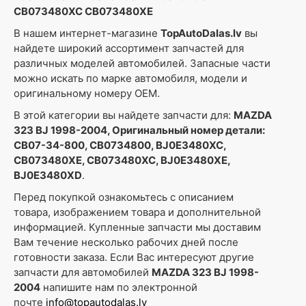
CB073480XC CB073480XE
В нашем интернет-магазине
TopAutoDalas.lv
вы
найдете широкий ассортимент запчастей для
различных моделей автомобилей. Запасные части
можно искать по марке автомобиля, модели и
оригинальному номеру OEM.
В этой категории вы найдете запчасти для:
MAZDA
323 BJ 1998-2004, Оригинальный номер детали:
CB07-34-800, CB0734800, BJ0E3480XC,
CB073480XE, CB073480XC, BJ0E3480XE,
BJ0E3480XD
.
Перед покупкой ознакомьтесь с описанием
товара, изображением товара и дополнительной
информацией. Купленные запчасти мы доставим
Вам течение несколько рабочих дней после
готовности заказа. Если Вас интересуют другие
запчасти для автомобилей
MAZDA 323 BJ 1998-
2004
напишите нам по электронной
почте
info@topautodalas.lv