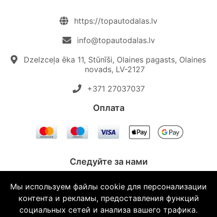
https://topautodalas.lv
info@topautodalas.lv
Dzelzceļa ēka 11, Stūnīši, Olaines pagasts, Olaines
novads, LV-2127
+371 27037037‬
Oплата
Следуйте за нами
Мы используем файлы cookie для персонализации
контента и рекламы, предоставления функций
социальных сетей и анализа вашего трафика.
© 2026 Topautodalas.lv Все права защищены.