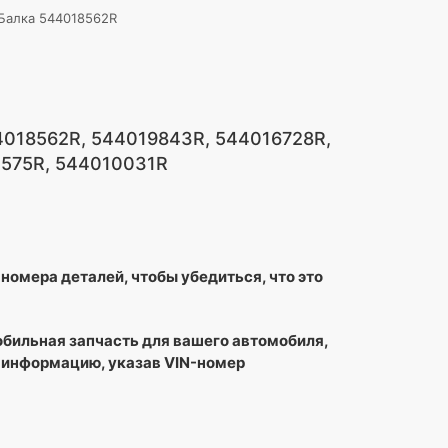
Балка 544018562R
4018562R, 544019843R, 544016728R,
0575R, 544010031R
номера деталей, чтобы убедиться, что это
обильная запчасть для вашего автомобиля,
 информацию, указав VIN-номер