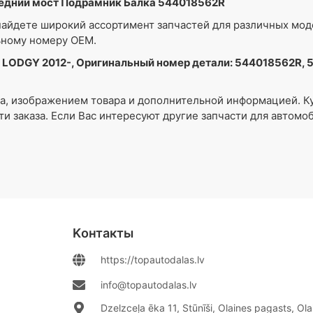
едний мост Подрамник Балка 544018562R
айдете широкий ассортимент запчастей для различных мо
ьному номеру OEM.
 LODGY 2012-, Оригинальный номер детали: 544018562R, 
ра, изображением товара и дополнительной информацией. К
ти заказа. Если Вас интересуют другие запчасти для автом
Kонтакты
https://topautodalas.lv
info@topautodalas.lv
Dzelzceļa ēka 11, Stūnīši, Olaines pagasts, Ol