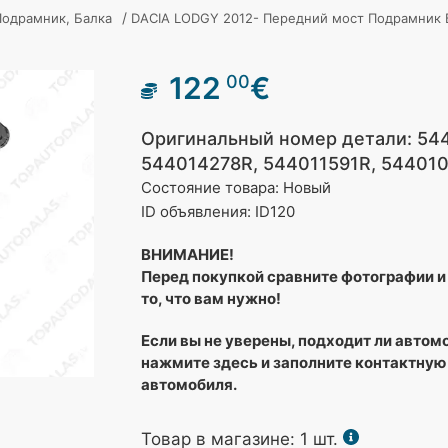
/
Подрамник, Балка
DACIA LODGY 2012- Передний мост Подрамник 
122
€
00
Оригинальный номер детали: 54
544014278R, 544011591R, 54401
Состояние товара: Новый
ID объявления: ID120
ВНИМАНИЕ!
Перед покупкой сравните фотографии и 
то, что вам нужно!
Если вы не уверены, подходит ли автом
нажмите здесь и заполните контактную
автомобиля.
Товар в магазине:
1
шт.