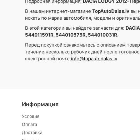
Подробная информация:
DACIA LODGY 2012- Пер
В нашем интернет-магазине
TopAutoDalas.lv
вы н
искать по марке автомобиля, модели и оригинал
В этой категории вы найдете запчасти для:
DACIA
544011591R, 544010575R, 544010031R
.
Перед покупкой ознакомьтесь с описанием това
течение несколько рабочих дней после готовнос
электронной почте
info@topautodalas.lv
Информация
Условия
Oплата
Доставка