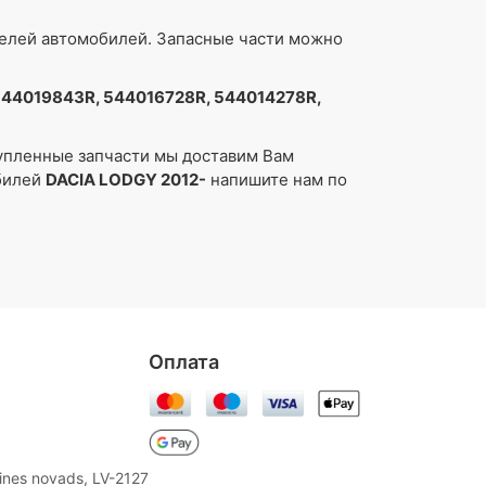
делей автомобилей. Запасные части можно
544019843R, 544016728R, 544014278R,
упленные запчасти мы доставим Вам
обилей
DACIA LODGY 2012-
напишите нам по
Oплата
aines novads, LV-2127