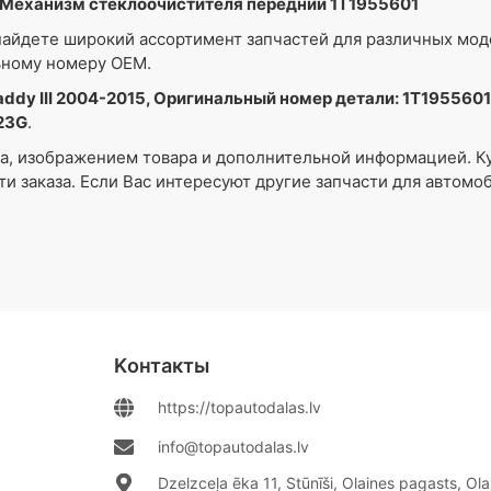
5 Механизм стеклоочистителя передний 1T1955601
айдете широкий ассортимент запчастей для различных мо
ьному номеру OEM.
ddy III 2004-2015, Оригинальный номер детали: 1T1955601,
23G
.
ра, изображением товара и дополнительной информацией. К
ти заказа. Если Вас интересуют другие запчасти для автом
Kонтакты
https://topautodalas.lv
info@topautodalas.lv
Dzelzceļa ēka 11, Stūnīši, Olaines pagasts, Ol