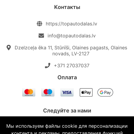
Kонтакты
https://topautodalas.lv
info@topautodalas.lv
Dzelzceļa ēka 11, Stūnīši, Olaines pagasts, Olaines
novads, LV-2127
+371 27037037‬
Oплата
Следуйте за нами
Мы используем файлы cookie для персонализации
контента и рекламы, предоставления функций