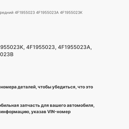
ередний 4F1955023 4F1955023A 4F1955023K
1955023K, 4F1955023, 4F1955023A,
5023B
номера деталей, чтобы убедиться, что это
обильная запчасть для вашего автомобиля,
 информацию, указав VIN-номер