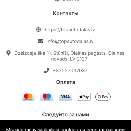
Kонтакты
https://topautodalas.lv
info@topautodalas.lv
Dzelzceļa ēka 11, Stūnīši, Olaines pagasts, Olaines
novads, LV-2127
+371 27037037‬
Oплата
Следуйте за нами
Мы используем файлы cookie для персонализации