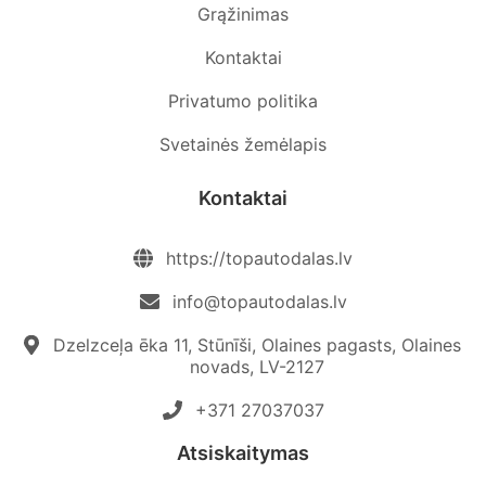
Grąžinimas
Kontaktai
Privatumo politika
Svetainės žemėlapis
Kontaktai
https://topautodalas.lv
info@topautodalas.lv
Dzelzceļa ēka 11, Stūnīši, Olaines pagasts, Olaines
novads, LV-2127
+371 27037037‬
Atsiskaitymas