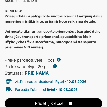
Skelbimo ID: ID136
DĖMESIO!
Prieš pirkdami palyginkite nuotraukas ir atsarginių dalių
numerius ir įsitikinkite, ar išsirinkote reikiamą detalę.
Jei nesate tikri, ar transporto priemonės atsarginė dalis
tinka jūsų transporto priemonei, spustelėkite čia ir
užpildykite užklausos formą, nurodydami transporto
priemonės VIN numerį.
Prekė parduotuvėje:
1
pcs.
Prekė sandėlyje: 20 pcs.
PRIEINAMA
Statusas:
Atsiėmimas parduotuvėje
Rytoj - 10.08.2026
Paruošta išsiuntimui
Rytoj - 10.08.2026
Pridėti į krepšelį