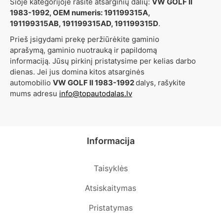
Šioje kategorijoje rasite atsarginių dalių:
VW GOLF II
1983-1992, OEM numeris: 191199315A,
191199315AB, 191199315AD, 191199315D
.
Prieš įsigydami prekę peržiūrėkite gaminio
aprašymą, gaminio nuotrauką ir papildomą
informaciją. Jūsų pirkinį pristatysime per kelias darbo
dienas. Jei jus domina kitos atsarginės
automobilio
VW GOLF II 1983-1992
dalys, rašykite
mums adresu
info@topautodalas.lv
Informacija
Taisyklės
Atsiskaitymas
Pristatymas