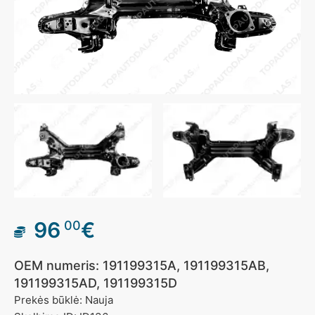
96
€
00
OEM numeris: 191199315A, 191199315AB,
191199315AD, 191199315D
Prekės būklė: Nauja