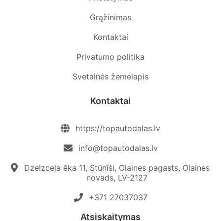
Grąžinimas
Kontaktai
Privatumo politika
Svetainės žemėlapis
Kontaktai
https://topautodalas.lv
info@topautodalas.lv
Dzelzceļa ēka 11, Stūnīši, Olaines pagasts, Olaines
novads, LV-2127
+371 27037037‬
Atsiskaitymas