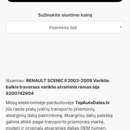
Sužinokite siuntimo kainą
Pasirinkite šalį!
Išsamiau:
RENAULT SCENIC II 2003-2009 Variklio
balkis traversas variklio atraminis rėmas sija
8200742904
Mūsų elektroninėje parduotuvėje
TopAutoDalas.lv
jūs rasite platų įvairių transporto priemonių
atsarginių dalių pasirinkimą. Atsarginių dalių paiešką
galima atlikti pagal transporto priemonės markę,
modelį ir originalų atsarginės dalies OEM numerį.