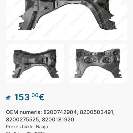
153
€
00
OEM numeris: 8200742904, 8200503491,
8200275525, 8200181920
Prekės būklė: Nauja