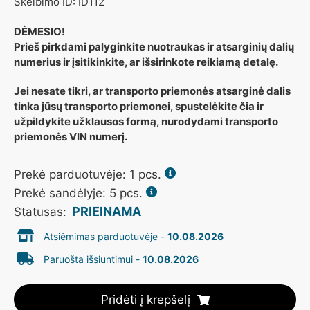
Skelbimo ID: ID112
DĖMESIO!
Prieš pirkdami palyginkite nuotraukas ir atsarginių dalių
numerius ir įsitikinkite, ar išsirinkote reikiamą detalę.
Jei nesate tikri, ar transporto priemonės atsarginė dalis
tinka jūsų transporto priemonei, spustelėkite čia ir
užpildykite užklausos formą, nurodydami transporto
priemonės VIN numerį.
Prekė parduotuvėje:
1
pcs.
Prekė sandėlyje: 5 pcs.
PRIEINAMA
Statusas:
Atsiėmimas parduotuvėje -
10.08.2026
Paruošta išsiuntimui -
10.08.2026
Pridėti į krepšelį