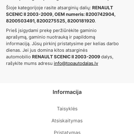
Šioje kategorijoje rasite atsarginių dalių:
RENAULT
SCENIC II 2003-2009, OEM numeris: 8200742904,
8200503491, 8200275525, 8200181920
.
Prieš įsigydami prekę peržiūrėkite gaminio
aprašymą, gaminio nuotrauką ir papildomą
informaciją. Jūsų pirkinį pristatysime per kelias darbo
dienas. Jei jus domina kitos atsarginės
automobilio
RENAULT SCENIC II 2003-2009
dalys,
rašykite mums adresu
info@topautodalas.lv
Informacija
Taisyklės
Atsiskaitymas
Pristatymas