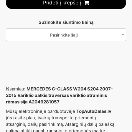
Pridėti į krepšelį
Sužinokite siuntimo kainą
Pasirinkite šalį!
Išsamiau:
MERCEDES C-CLASS W204 S204 2007-
2015 Variklio balkis traversas variklio atraminis
rėmas sija A2046281057
Mūsų elektroninėje parduotuvėje
TopAutoDalas.lv
jūs rasite platų įvairių transporto priemonių
atsarginių dalių pasirinkimą. Atsarginių dalių paiešką
galima atlikti pagal transporto priemonės markę,