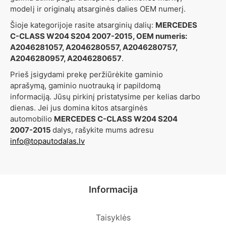
modelį ir originalų atsarginės dalies OEM numerį.
Šioje kategorijoje rasite atsarginių dalių:
MERCEDES
C-CLASS W204 S204 2007-2015, OEM numeris:
A2046281057, A2046280557, A2046280757,
A2046280957, A2046280657
.
Prieš įsigydami prekę peržiūrėkite gaminio
aprašymą, gaminio nuotrauką ir papildomą
informaciją. Jūsų pirkinį pristatysime per kelias darbo
dienas. Jei jus domina kitos atsarginės
automobilio
MERCEDES C-CLASS W204 S204
2007-2015
dalys, rašykite mums adresu
info@topautodalas.lv
Informacija
Taisyklės