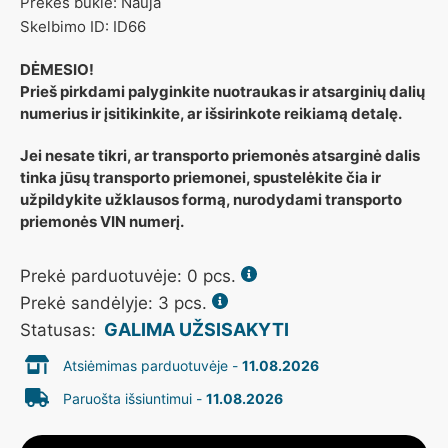
Prekės būklė: Nauja
Skelbimo ID: ID66
DĖMESIO!
Prieš pirkdami palyginkite nuotraukas ir atsarginių dalių
numerius ir įsitikinkite, ar išsirinkote reikiamą detalę.
Jei nesate tikri, ar transporto priemonės atsarginė dalis
tinka jūsų transporto priemonei, spustelėkite čia ir
užpildykite užklausos formą, nurodydami transporto
priemonės VIN numerį.
Prekė parduotuvėje:
0
pcs.
Prekė sandėlyje: 3 pcs.
GALIMA UŽSISAKYTI
Statusas:
Atsiėmimas parduotuvėje -
11.08.2026
Paruošta išsiuntimui -
11.08.2026