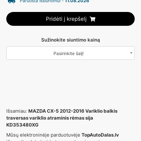
Paruošta išsiuntimui -
11.08.2026
Pridėti į krepšelį
Sužinokite siuntimo kainą
Pasirinkite šalį!
Išsamiau:
MAZDA CX-5 2012-2016 Variklio balkis
traversas variklio atraminis rėmas sija
KD353480XG
Mūsų elektroninėje parduotuvėje
TopAutoDalas.lv