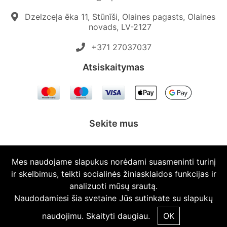
Dzelzceļa ēka 11, Stūnīši, Olaines pagasts, Olaines
novads, LV-2127
+371 27037037‬
Atsiskaitymas
Sekite mus
Mes naudojame slapukus norėdami suasmeninti turinį
ir skelbimus, teikti socialinės žiniasklaidos funkcijas ir
© 2026 Topautodalas.lv Visos teisės saugomos.
analizuoti mūsų srautą.
Naudodamiesi šia svetaine Jūs sutinkate su slapukų
naudojimu.
Skaityti daugiau.
OK