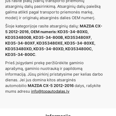
jūs rasite platų įvairių transporto priemonių
atsarginių dalių pasirinkimą. Atsarginių dalių paiešką
galima atlikti pagal transporto priemonės markę,
modelį ir originalų atsarginės dalies OEM numerį.
Šioje kategorijoje rasite atsarginių dalių:
MAZDA CX-
5 2012-2016, OEM numeris: KD35-34-80XG,
KD3534800B, KD35-34-800B, KD353480XF,
KD35-34-80XF, KD353480XE, KD35-34-80XE,
KD353480XD, KD35-34-80XD, KD3534800C,
KD35-34-800C
.
Prieš įsigydami prekę peržiūrėkite gaminio
aprašymą, gaminio nuotrauką ir papildomą
informaciją. Jūsų pirkinį pristatysime per kelias darbo
dienas. Jei jus domina kitos atsarginės
automobilio
MAZDA CX-5 2012-2016
dalys, rašykite
mums adresu
info@topautodalas.lv