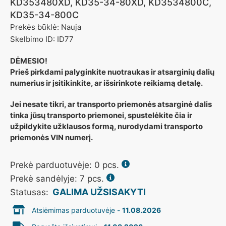
KD353480XD, KD35-34-80XD, KD3534800C,
KD35-34-800C
Prekės būklė: Nauja
Skelbimo ID: ID77
DĖMESIO!
Prieš pirkdami palyginkite nuotraukas ir atsarginių dalių
numerius ir įsitikinkite, ar išsirinkote reikiamą detalę.
Jei nesate tikri, ar transporto priemonės atsarginė dalis
tinka jūsų transporto priemonei, spustelėkite čia ir
užpildykite užklausos formą, nurodydami transporto
priemonės VIN numerį.
Prekė parduotuvėje:
0
pcs.
Prekė sandėlyje: 7 pcs.
GALIMA UŽSISAKYTI
Statusas:
Atsiėmimas parduotuvėje -
11.08.2026