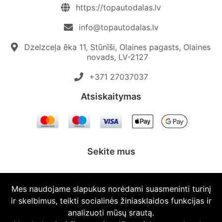
https://topautodalas.lv
info@topautodalas.lv
Dzelzceļa ēka 11, Stūnīši, Olaines pagasts, Olaines
novads, LV-2127
+371 27037037‬
Atsiskaitymas
Sekite mus
Mes naudojame slapukus norėdami suasmeninti turinį
ir skelbimus, teikti socialinės žiniasklaidos funkcijas ir
© 2026 Topautodalas.lv Visos teisės saugomos.
analizuoti mūsų srautą.