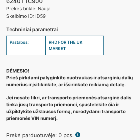
62401 1C900
Prekės būklė: Nauja
Skelbimo ID: ID59
Techniniai parametrai
Pastabos:
RHD FOR THE UK
MARKET
DĖMESIO!
Prieš pirkdami palyginkite nuotraukas ir atsarginių dalių
numerius ir įsitikinkite, ar išsirinkote reikiamą detalę.
Jei nesate tikri, ar transporto priemonės atsarginė dalis
tinka jūsų transporto priemonei, spustelėkite čia ir
užpildykite užklausos formą, nurodydami transporto
priemonės VIN numerį.
Prekė parduotuvėje:
0
pcs.