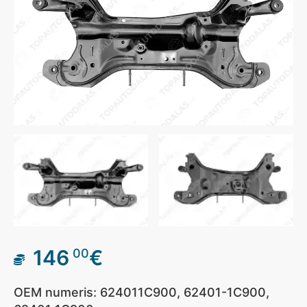
146
€
00
OEM numeris: 624011C900, 62401-1C900,