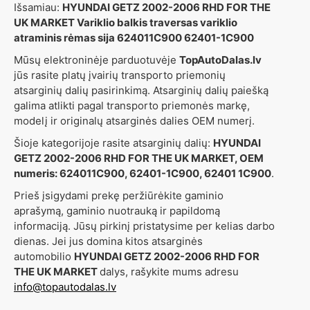
Išsamiau:
HYUNDAI GETZ 2002-2006 RHD FOR THE
UK MARKET Variklio balkis traversas variklio
atraminis rėmas sija 624011C900 62401-1C900
Mūsų elektroninėje parduotuvėje
TopAutoDalas.lv
jūs rasite platų įvairių transporto priemonių
atsarginių dalių pasirinkimą. Atsarginių dalių paiešką
galima atlikti pagal transporto priemonės markę,
modelį ir originalų atsarginės dalies OEM numerį.
Šioje kategorijoje rasite atsarginių dalių:
HYUNDAI
GETZ 2002-2006 RHD FOR THE UK MARKET, OEM
numeris: 624011C900, 62401-1C900, 62401 1C900
.
Prieš įsigydami prekę peržiūrėkite gaminio
aprašymą, gaminio nuotrauką ir papildomą
informaciją. Jūsų pirkinį pristatysime per kelias darbo
dienas. Jei jus domina kitos atsarginės
automobilio
HYUNDAI GETZ 2002-2006 RHD FOR
THE UK MARKET
dalys, rašykite mums adresu
info@topautodalas.lv