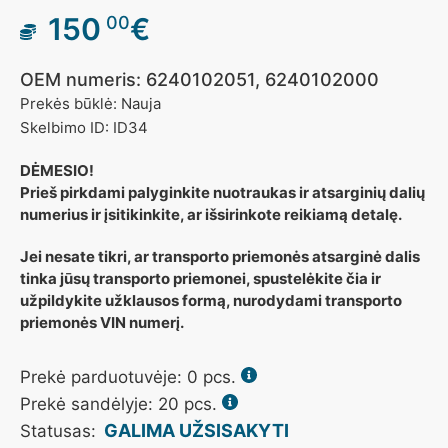
150
€
00
OEM numeris: 6240102051, 6240102000
Prekės būklė: Nauja
Skelbimo ID: ID34
DĖMESIO!
Prieš pirkdami palyginkite nuotraukas ir atsarginių dalių
numerius ir įsitikinkite, ar išsirinkote reikiamą detalę.
Jei nesate tikri, ar transporto priemonės atsarginė dalis
tinka jūsų transporto priemonei, spustelėkite čia ir
užpildykite užklausos formą, nurodydami transporto
priemonės VIN numerį.
Prekė parduotuvėje:
0
pcs.
Prekė sandėlyje: 20 pcs.
GALIMA UŽSISAKYTI
Statusas: