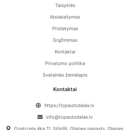
Taisyklės
Atsiskaitymas
Pristatymas
Grąžinimas
Kontaktai
Privatumo politika
Svetainės žemėlapis
Kontaktai
https://topautodalas.lv
info@topautodalas.lv
Dzelzceļa ēka 11, Stūnīši, Olaines pagasts, Olaines