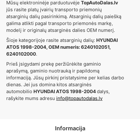
Mūsų elektroninėje parduotuvėje
TopAutoDalas.lv
jūs rasite platų įvairių transporto priemonių
atsarginių dalių pasirinkimą. Atsarginių dalių paiešką
galima atlikti pagal transporto priemonės markę,
modelį ir originalų atsarginės dalies OEM numerį.
Šioje kategorijoje rasite atsarginių dalių:
HYUNDAI
ATOS 1998-2004, OEM numeris: 6240102051,
6240102000
.
Prieš įsigydami prekę peržiūrėkite gaminio
aprašymą, gaminio nuotrauką ir papildomą
informaciją. Jūsų pirkinį pristatysime per kelias darbo
dienas. Jei jus domina kitos atsarginės
automobilio
HYUNDAI ATOS 1998-2004
dalys,
rašykite mums adresu
info@topautodalas.lv
Informacija