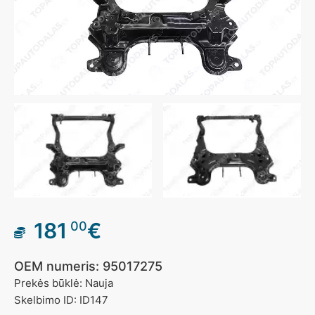
181
€
00
OEM numeris: 95017275
Prekės būklė: Nauja
Skelbimo ID: ID147