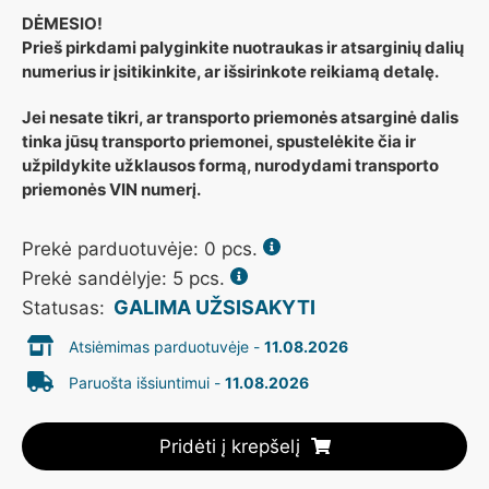
DĖMESIO!
Prieš pirkdami palyginkite nuotraukas ir atsarginių dalių
numerius ir įsitikinkite, ar išsirinkote reikiamą detalę.
Jei nesate tikri, ar transporto priemonės atsarginė dalis
tinka jūsų transporto priemonei, spustelėkite čia ir
užpildykite užklausos formą, nurodydami transporto
priemonės VIN numerį.
Prekė parduotuvėje:
0
pcs.
Prekė sandėlyje: 5 pcs.
GALIMA UŽSISAKYTI
Statusas:
Atsiėmimas parduotuvėje -
11.08.2026
Paruošta išsiuntimui -
11.08.2026
Pridėti į krepšelį