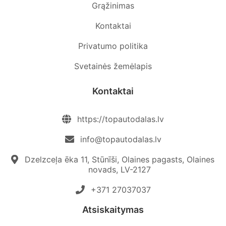
Grąžinimas
Kontaktai
Privatumo politika
Svetainės žemėlapis
Kontaktai
https://topautodalas.lv
info@topautodalas.lv
Dzelzceļa ēka 11, Stūnīši, Olaines pagasts, Olaines
novads, LV-2127
+371 27037037‬
Atsiskaitymas