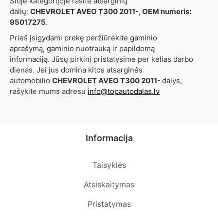
Šioje kategorijoje rasite atsarginių
dalių:
CHEVROLET AVEO T300 2011-, OEM numeris:
95017275
.
Prieš įsigydami prekę peržiūrėkite gaminio
aprašymą, gaminio nuotrauką ir papildomą
informaciją. Jūsų pirkinį pristatysime per kelias darbo
dienas. Jei jus domina kitos atsarginės
automobilio
CHEVROLET AVEO T300 2011-
dalys,
rašykite mums adresu
info@topautodalas.lv
Informacija
Taisyklės
Atsiskaitymas
Pristatymas