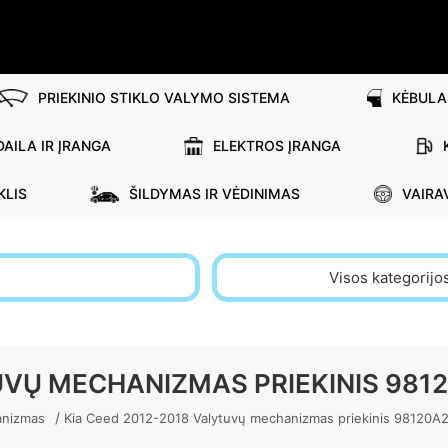
PRIEKINIO STIKLO VALYMO SISTEMA
KĖBULA
AILA IR ĮRANGA
ELEKTROS ĮRANGA
KLIS
ŠILDYMAS IR VĖDINIMAS
VAIRA
Visos kategorijo
UVŲ MECHANIZMAS PRIEKINIS 981
/
anizmas
Kia Ceed 2012-2018 Valytuvų mechanizmas priekinis 98120A