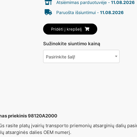
Atsiėmimas parduotuvėje -
11.08.2026
Paruošta išsiuntimui -
11.08.2026
Pridėti į krepšelį
Sužinokite siuntimo kainą
Pasirinkite šalį!
mas priekinis 98120A2000
ūs rasite platų įvairių transporto priemonių atsarginių dalių pasir
alų atsarginės dalies OEM numerį.