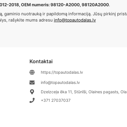
2012-2018, OEM numeris: 98120-A2000, 98120A2000
.
, gaminio nuotrauką ir papildomą informaciją. Jūsų pirkinį prist
alys, rašykite mums adresu
info@topautodalas.lv
Kontaktai
https://topautodalas.lv
info@topautodalas.lv
Dzelzceļa ēka 11, Stūnīši, Olaines pagasts, Ol
+371 27037037‬