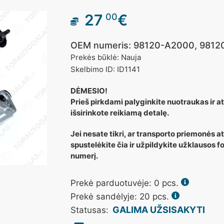
27
€
00
OEM numeris: 98120-A2000, 981
Prekės būklė: Nauja
Skelbimo ID: ID1141
DĖMESIO!
Prieš pirkdami palyginkite nuotraukas ir ats
išsirinkote reikiamą detalę.
Jei nesate tikri, ar transporto priemonės a
spustelėkite čia ir užpildykite užklausos
numerį.
Prekė parduotuvėje:
0
pcs.
Prekė sandėlyje: 20 pcs.
GALIMA UŽSISAKYTI
Statusas: