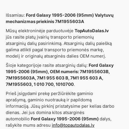
Išsamiau:
Ford Galaxy 1995-2006 (95mm) Valytuvų
mechanizmas priekinis 7M1955603A
Mūsų elektroninėje parduotuvėje
TopAutoDalas.lv
jūs rasite platų įvairių transporto priemonių
atsarginių dalių pasirinkimą. Atsarginių dalių paiešką
galima atlikti pagal transporto priemonės markę,
modelį ir originalų atsarginės dalies OEM numerį.
Šioje kategorijoje rasite atsarginių dalių:
Ford Galaxy
1995-2006 (95mm), OEM numeris: 7M1955603B,
7M1955603A, 7M1 955 603 B, 7M1 955 603 A,
7M1955603, 1 010 700, 1010700
.
Prieš įsigydami prekę peržiūrėkite gaminio
aprašymą, gaminio nuotrauką ir papildomą
informaciją. Jūsų pirkinį pristatysime per kelias darbo
dienas. Jei jus domina kitos atsarginės
automobilio
Ford Galaxy 1995-2006 (95mm)
dalys,
rašykite mums adresu
info@topautodalas.lv