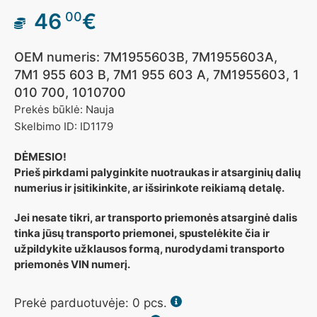
46
€
00
OEM numeris: 7M1955603B, 7M1955603A,
7M1 955 603 B, 7M1 955 603 A, 7M1955603, 1
010 700, 1010700
Prekės būklė: Nauja
Skelbimo ID: ID1179
DĖMESIO!
Prieš pirkdami palyginkite nuotraukas ir atsarginių dalių
numerius ir įsitikinkite, ar išsirinkote reikiamą detalę.
Jei nesate tikri, ar transporto priemonės atsarginė dalis
tinka jūsų transporto priemonei, spustelėkite čia ir
užpildykite užklausos formą, nurodydami transporto
priemonės VIN numerį.
Prekė parduotuvėje:
0
pcs.