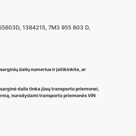
5603D, 1384215, 7M3 955 603 D,
arginių dalių numerius ir įsitikinkite, ar
tsarginė dalis tinka jūsų transporto priemonei,
 formą, nurodydami transporto priemonės VIN