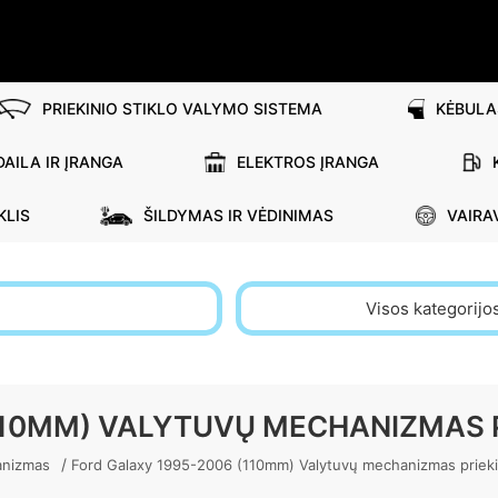
PRIEKINIO STIKLO VALYMO SISTEMA
KĖBULA
AILA IR ĮRANGA
ELEKTROS ĮRANGA
KLIS
ŠILDYMAS IR VĖDINIMAS
VAIRA
Visos kategorijo
110MM) VALYTUVŲ MECHANIZMAS 
/
anizmas
Ford Galaxy 1995-2006 (110mm) Valytuvų mechanizmas prie