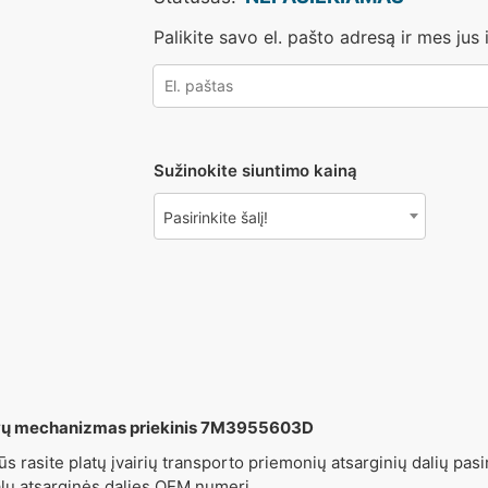
Palikite savo el. pašto adresą ir mes ju
Sužinokite siuntimo kainą
Pasirinkite šalį!
vų mechanizmas priekinis 7M3955603D
ūs rasite platų įvairių transporto priemonių atsarginių dalių pasir
alų atsarginės dalies OEM numerį.