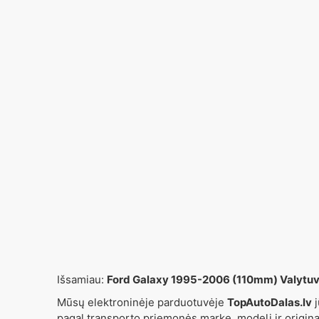
Išsamiau:
Ford Galaxy 1995-2006 (110mm) Valytu
Mūsų elektroninėje parduotuvėje
TopAutoDalas.lv
j
pagal transporto priemonės markę, modelį ir origin