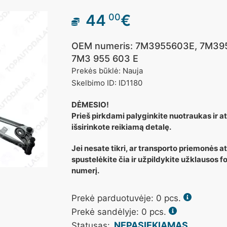
44
€
00
OEM numeris: 7M3955603E, 7M395
7M3 955 603 E
Prekės būklė: Nauja
Skelbimo ID: ID1180
DĖMESIO!
Prieš pirkdami palyginkite nuotraukas ir ats
išsirinkote reikiamą detalę.
Jei nesate tikri, ar transporto priemonės a
spustelėkite čia ir užpildykite užklausos
numerį.
Prekė parduotuvėje:
0
pcs.
Prekė sandėlyje: 0 pcs.
NEPASIEKIAMAS
Statusas: