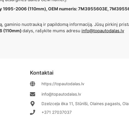
xy 1995-2006 (110mm), OEM numeris: 7M3955603E, 7M39556
, gaminio nuotrauką ir papildomą informaciją. Jūsų pirkinį prist
06 (110mm)
dalys, rašykite mums adresu
info@topautodalas.lv
Kontaktai
https://topautodalas.lv
info@topautodalas.lv
Dzelzceļa ēka 11, Stūnīši, Olaines pagasts, Ol
+371 27037037‬