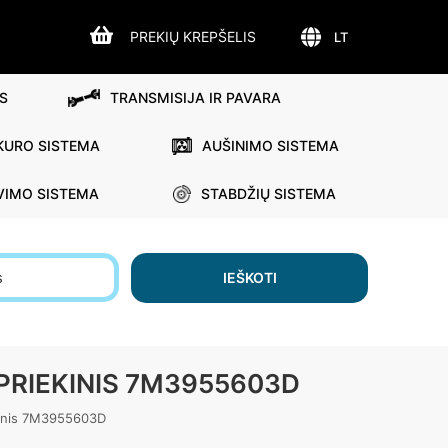
PREKIŲ KREPŠELIS
LT
S
TRANSMISIJA IR PAVARA
KURO SISTEMA
AUŠINIMO SISTEMA
VIMO SISTEMA
STABDŽIŲ SISTEMA
s
IEŠKOTI
PRIEKINIS 7M3955603D
kinis 7M3955603D