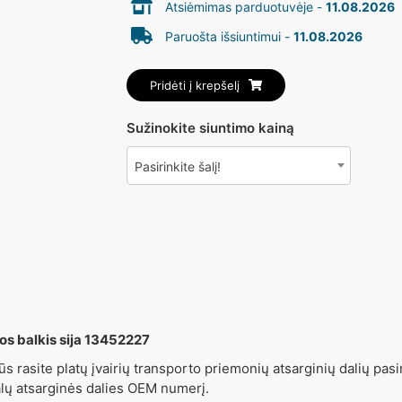
Atsiėmimas parduotuvėje -
11.08.2026
Paruošta išsiuntimui -
11.08.2026
Pridėti į krepšelį
Sužinokite siuntimo kainą
Pasirinkite šalį!
s balkis sija 13452227
ūs rasite platų įvairių transporto priemonių atsarginių dalių pasir
alų atsarginės dalies OEM numerį.