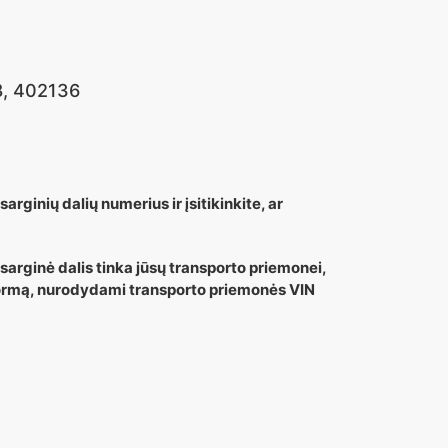
8, 402136
arginių dalių numerius ir įsitikinkite, ar
tsarginė dalis tinka jūsų transporto priemonei,
 formą, nurodydami transporto priemonės VIN