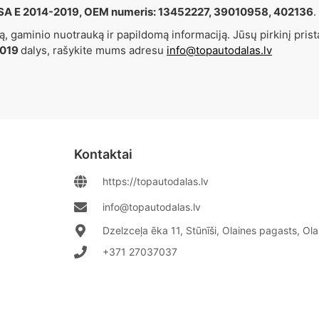
A E 2014-2019, OEM numeris: 13452227, 39010958, 402136
.
, gaminio nuotrauką ir papildomą informaciją. Jūsų pirkinį prist
2019
dalys, rašykite mums adresu
info@topautodalas.lv
Kontaktai
https://topautodalas.lv
info@topautodalas.lv
Dzelzceļa ēka 11, Stūnīši, Olaines pagasts, Ol
+371 27037037‬