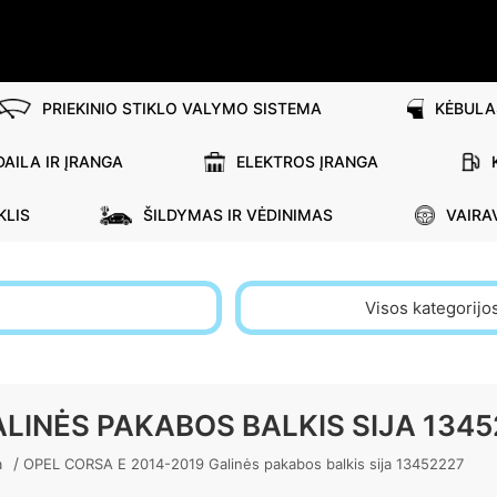
PRIEKINIO STIKLO VALYMO SISTEMA
KĖBULA
AILA IR ĮRANGA
ELEKTROS ĮRANGA
KLIS
ŠILDYMAS IR VĖDINIMAS
VAIRA
Visos kategorijo
ALINĖS PAKABOS BALKIS SIJA 1345
/
a
OPEL CORSA E 2014-2019 Galinės pakabos balkis sija 13452227