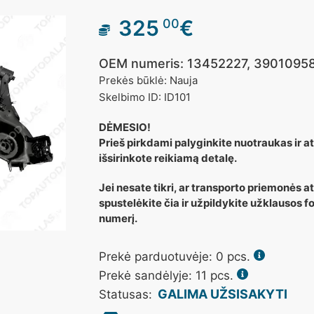
325
€
00
OEM numeris: 13452227, 3901095
Prekės būklė: Nauja
Skelbimo ID: ID101
DĖMESIO!
Prieš pirkdami palyginkite nuotraukas ir ats
išsirinkote reikiamą detalę.
Jei nesate tikri, ar transporto priemonės a
spustelėkite čia ir užpildykite užklausos
numerį.
Prekė parduotuvėje:
0
pcs.
Prekė sandėlyje: 11 pcs.
GALIMA UŽSISAKYTI
Statusas: