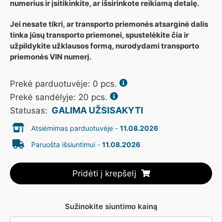
numerius ir įsitikinkite, ar išsirinkote reikiamą detalę.
Jei nesate tikri, ar transporto priemonės atsarginė dalis
tinka jūsų transporto priemonei, spustelėkite čia ir
užpildykite užklausos formą, nurodydami transporto
priemonės VIN numerį.
Prekė parduotuvėje:
0
pcs.
Prekė sandėlyje: 20 pcs.
GALIMA UŽSISAKYTI
Statusas:
Atsiėmimas parduotuvėje -
11.08.2026
Paruošta išsiuntimui -
11.08.2026
Pridėti į krepšelį
Sužinokite siuntimo kainą