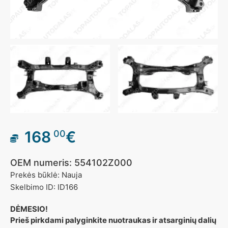
168
€
00
OEM numeris: 554102Z000
Prekės būklė: Nauja
Skelbimo ID: ID166
DĖMESIO!
Prieš pirkdami palyginkite nuotraukas ir atsarginių dalių