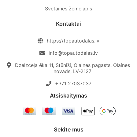
Svetainės žemėlapis
Kontaktai
https://topautodalas.lv
info@topautodalas.lv
Dzelzceļa ēka 11, Stūnīši, Olaines pagasts, Olaines
novads, LV-2127
+371 27037037‬
Atsiskaitymas
Sekite mus