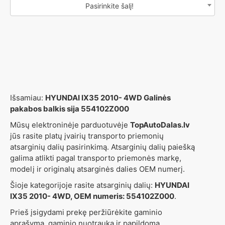
Pasirinkite šalį!
Išsamiau:
HYUNDAI IX35 2010- 4WD Galinės
pakabos balkis sija 554102Z000
Mūsų elektroninėje parduotuvėje
TopAutoDalas.lv
jūs rasite platų įvairių transporto priemonių
atsarginių dalių pasirinkimą. Atsarginių dalių paiešką
galima atlikti pagal transporto priemonės markę,
modelį ir originalų atsarginės dalies OEM numerį.
Šioje kategorijoje rasite atsarginių dalių:
HYUNDAI
IX35 2010- 4WD, OEM numeris: 554102Z000
.
Prieš įsigydami prekę peržiūrėkite gaminio
aprašymą, gaminio nuotrauką ir papildomą