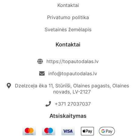
Kontaktai
Privatumo politika
Svetainės žemėlapis
Kontaktai
https://topautodalas.lv
info@topautodalas.lv
Dzelzceļa ēka 11, Stūnīši, Olaines pagasts, Olaines
novads, LV-2127
+371 27037037‬
Atsiskaitymas