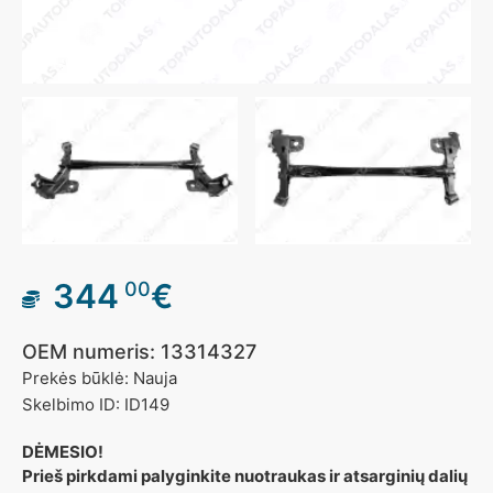
344
€
00
OEM numeris: 13314327
Prekės būklė: Nauja
Skelbimo ID: ID149
DĖMESIO!
Prieš pirkdami palyginkite nuotraukas ir atsarginių dalių